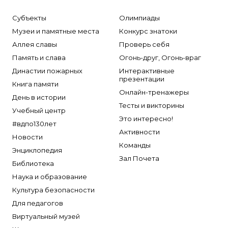
Субъекты
Олимпиады
Музеи и памятные места
Конкурс знатоки
Аллея славы
Проверь себя
Память и слава
Огонь-друг, Огонь-враг
Династии пожарных
Интерактивные
презентации
Книга памяти
Онлайн-тренажеры
День в истории
Тесты и викторины
Учебный центр
Это интересно!
#вдпо130лет
Активности
Новости
Команды
Энциклопедия
Зал Почета
Библиотека
Наука и образование
Культура безопасности
Для педагогов
Виртуальный музей