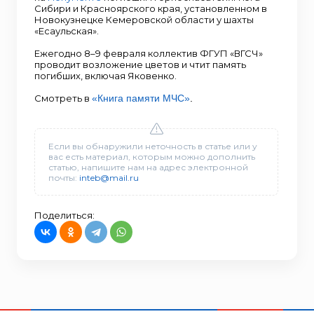
Сибири и Красноярского края, установленном в
Новокузнецке Кемеровской области у шахты
«Есаульская».
Ежегодно 8–9 февраля коллектив ФГУП «ВГСЧ»
проводит возложение цветов и чтит память
погибших, включая Яковенко.
Смотреть в
«Книга памяти МЧС»
.
Если вы обнаружили неточность в статье или у
вас есть материал, которым можно дополнить
статью, напишите нам на адрес электронной
почты:
inteb@mail.ru
Поделиться: