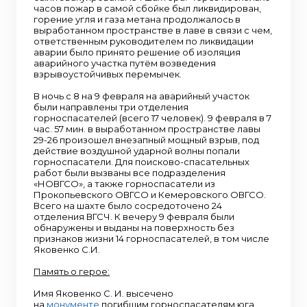
часов пожар в самой сбойке был ликвидирован,
горение угля и газа метана продолжалось в
выработанном пространстве в лаве в связи с чем,
ответственным руководителем по ликвидации
аварии было принято решение об изоляция
аварийного участка путём возведения
взрывоустойчивых перемычек.
В ночь с 8 на 9 февраля на аварийный участок
были направлены три отделения
горноспасателей (всего 17 человек). 9 февраля в 7
час. 57 мин. в выработанном пространстве лавы
29-26 произошел внезапный мощный взрыв, под
действие воздушной ударной волны попали
горноспасатели. Для поисково-спасательных
работ были вызваны все подразделения
«НОВГСО», а также горноспасатели из
Прокопьевского ОВГСО и Кемеровского ОВГСО.
Всего на шахте было сосредоточено 24
отделения ВГСЧ. К вечеру 9 февраля были
обнаружены и выданы на поверхность без
признаков жизни 14 горноспасателей, в том числе
Яковенко С.И.
Память о герое:
Имя Яковенко С. И. высечено
на
монументе
погибшим горноспасателям юга