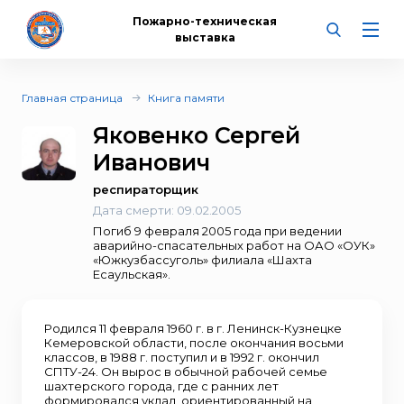
Пожарно-техническая
выставка
Главная страница
Книга памяти
Яковенко Сергей
Иванович
респираторщик
Дата смерти:
09.02.2005
Погиб 9 февраля 2005 года при ведении
аварийно-спасательных работ на ОАО «ОУК»
«Южкузбассуголь» филиала «Шахта
Есаульская».
Родился 11 февраля 1960 г. в г. Ленинск-Кузнецке
Кемеровской области, после окончания восьми
классов, в 1988 г. поступил и в 1992 г. окончил
СПТУ-24. Он вырос в обычной рабочей семье
шахтерского города, где с ранних лет
формировался уклад, ориентированный на