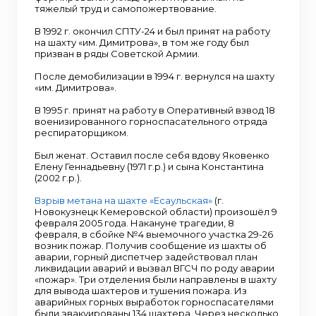
тяжелый труд и самопожертвование.
В 1992 г. окончил СПТУ-24 и был принят на работу
на шахту «им. Димитрова», в том же году был
призван в ряды Советской Армии.
После демобилизации в 1994 г. вернулся на шахту
«им. Димитрова».
В 1995 г. принят на работу в Оперативный взвод 18
военизированного горноспасательного отряда
респираторщиком.
Был женат. Оставил после себя вдову Яковенко
Елену Геннадьевну (1971 г.р.) и сына Константина
(2002 г.р.).
Взрыв метана на шахте «Есаульская»
(г.
Новокузнецк Кемеровской области) произошёл 9
февраля 2005 года. Накануне трагедии, 8
февраля, в сбойке №4 выемочного участка 29-26
возник пожар. Получив сообщение из шахты об
аварии, горный диспетчер задействовал план
ликвидации аварий и вызвал ВГСЧ по роду аварии
«пожар». Три отделения были направлены в шахту
для вывода шахтеров и тушения пожара. Из
аварийных горных выработок горноспасателями
были эвакуированы 134 шахтера. Через несколько