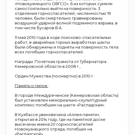
«Новокузнецкого ОВГСО», 6 из которых сумели
самостоятельно выйти на поверхность. 3
отделения горноспасателей, численностью 19
человек, были смертельно травмированы
воздушной ударной волной подземного взрыва, в
том числе Бусаров В.А.
11 мая 2010 года в ходе поисково-спасательных
работ, в аварийных горных выработках шахты
были обнаружены и подняты на поверхность тела
всех погибших горноспасателей.
Награды: Почётная грамота от Губернатора
Кемеровской области в 2008 г.,
Орден Мужества (посмертно) в 2010 г.
Память о герое:
В городе Междуреченске (Кемеровская область)
был установлен мемориально‑скульптурный
комплекс погибшим на шахте «Распадская».
В Кузбассе увековечена «Аллея памяти»,
открытая в 2014 году, где на памятной доске
высечены имена 20 горноспасателей
Новокузнецкого отряда, погибших на
«Распадской».