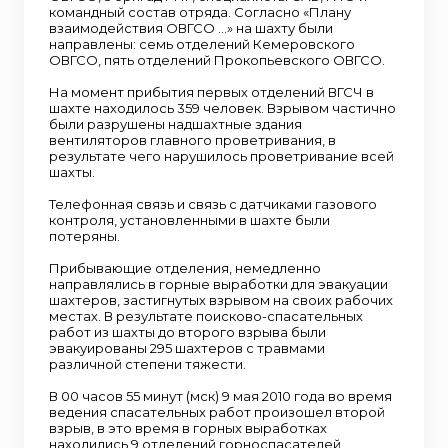
командный состав отряда. Согласно «Плану
взаимодействия ОВГСО …» на шахту были
направлены: семь отделений Кемеровского
ОВГСО, пять отделений Прокопьевского ОВГСО.
На момент прибытия первых отделений ВГСЧ в
шахте находилось 359 человек. Взрывом частично
были разрушены надшахтные здания
вентиляторов главного проветривания, в
результате чего нарушилось проветривание всей
шахты.
Телефонная связь и связь с датчиками газового
контроля, установленными в шахте были
потеряны.
Прибывающие отделения, немедленно
направлялись в горные выработки для эвакуации
шахтеров, застигнутых взрывом на своих рабочих
местах. В результате поисково-спасательных
работ из шахты до второго взрыва были
эвакуированы 295 шахтеров с травмами
различной степени тяжести.
В 00 часов 55 минут (мск) 9 мая 2010 года во время
ведения спасательных работ произошел второй
взрыв, в это время в горных выработках
находились 9 отделений горноспасателей