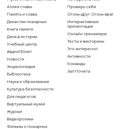
Аллея славы
Проверь себя
Память и слава
Огонь-друг, Огонь-враг
Династии пожарных
Интерактивные
презентации
Книга памяти
Онлайн-тренажеры
День в истории
Тесты и викторины
Учебный центр
Это интересно!
#вдпо130лет
Активности
Новости
Команды
Энциклопедия
Зал Почета
Библиотека
Наука и образование
Культура безопасности
Для педагогов
Виртуальный музей
Журнал
Видеоролики
Фильмы о пожарных