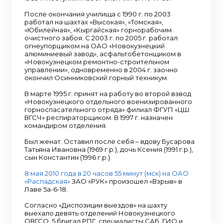
После окончания училища с 1990 г. по 2003
работал на шахтах «Высокая», «Томская»,
«Юбилейная», «Кыргайская» горнорабочим
очистного забоя. С 2003 г. по 2005 г. работал
огнеупорщиком на ОАО «Новокузнецкий
алюминиевый завод», асфальтобетонщиком в
«Новокузнецком ремонтно-строительном
управлении», одновременно в 2004 г. заочно
окончил Осинниковский горный техникум.
В марте 1995 г. принят на работу во второй взвод
«Новокузнецкого отдельного военизированного
горноспасательного отряда» филиал ФГУП «ЦШ
ВГСЧ» респираторщиком. В 1997 г. назначен
командиром отделения.
Был женат. Оставил после себя – вдову Бусарова
Татьяна Ивановна (1969 г.р.), дочь Ксения (1991 г.р.),
сын Константин (1996 г.р.).
8 мая 2010 года в 20 часов 55 минут (мск) на ОАО
«Распадская»
ЗАО «РУК» произошел «Взрыв» в
Лаве 5а-6-18.
Согласно «Диспозиции выездов» на шахту
выехало девять отделений Новокузнецкого
ОВГСО, 5 бригад РПГ, специалисты САБ, ГИО и