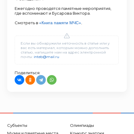
Ежегодно проводятся памятные мероприятия,
где вспоминают и Бусарова Виктора.
Смотреть в
«Книга памяти МЧС»
.
Если вы обнаружили неточность в статье или у
вас есть материал, которым можно дополнить
статью, напишите нам на адрес электронной
почты:
inteb@mail.ru
Поделиться:
Субъекты
Олимпиады
Музеи и памятные места
Конкурс знатоки