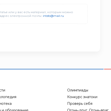
татье или у вас есть материал, которым можно
 адрес электронной почты:
inteb@mail.ru
сти
Олимпиады
клопедия
Конкурс знатоки
иотека
Проверь себя
а и образование
Огонь-друг, Огонь-враг