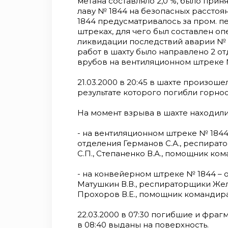
метана составляло 2,0 %, было при
лаву № 1844 на безопасных расстоян
1844 предусматривалось за пром. 
штреках, для чего был составлен о
ликвидации последствий аварии № 
работ в шахту было направлено 2 о
врубов на вентиляционном штреке 
21.03.2000 в 20:45 в шахте произош
результате которого погибли горно
На момент взрыва в шахте находили
- на вентиляционном штреке № 1844
отделения Германов С.А., респирато
С.П., Степаненко В.А., помощник ко
- на конвейерном штреке № 1844 – 
Матушкин В.В., респираторщики Желез
Прохоров В.Е., помощник командира
22.03.2000 в 07:30 погибшие и фра
в 08:40 выданы на поверхность.