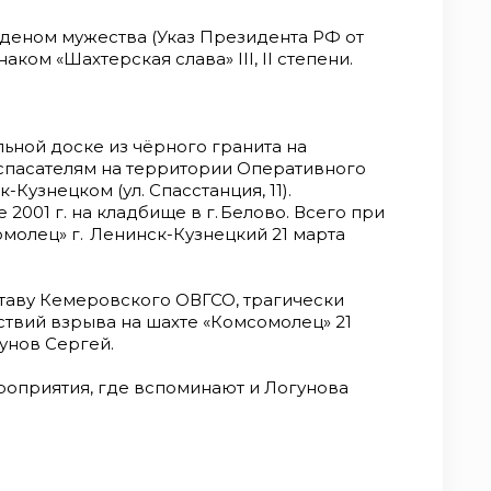
еном мужества (Указ Президента РФ от
аком «Шахтерская слава» III, II степени.
ьной доске из чёрного гранита на
пасателям на территории Оперативного
Кузнецком (ул. Спасстанция, 11).
е 2001 г. на кладбище в г. Белово. Всего при
молец» г. Ленинск-Кузнецкий 21 марта
таву Кемеровского ОВГСО, трагически
твий взрыва на шахте «Комсомолец» 21
гунов Сергей.
оприятия, где вспоминают и Логунова