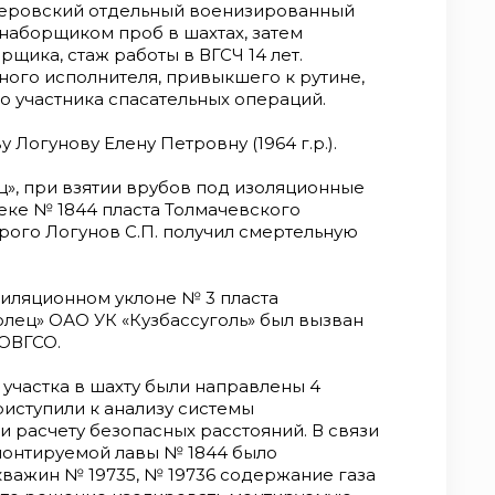
емеровский отдельный военизированный
наборщиком проб в шахтах, затем
щика, стаж работы в ВГСЧ 14 лет.
ного исполнителя, привыкшего к рутине,
 участника спасательных операций.
 Логунову Елену Петровну (1964 г.р.).
ц», при взятии врубов под изоляционные
ке № 1844 пласта Толмачевского
торого Логунов С.П. получил смертельную
тиляционном уклоне № 3 пласта
лец» ОАО УК «Кузбассуголь» был вызван
ОВГСО.
участка в шахту были направлены 4
риступили к анализу системы
и расчету безопасных расстояний. В связи
 монтируемой лавы № 1844 было
скважин № 19735, № 19736 содержание газа