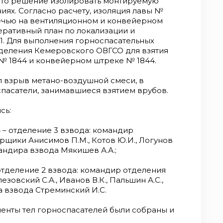
нято решение изолировать монтируемую
иях. Согласно расчету, изоляция лавы №
печью на вентиляционном и конвейерном
перативный план по локализации и
1. Для выполнения горноспасательных
тделения Кемеровского ОВГСО для взятия
№ 1844 и конвейерном штреке № 1844.
ел взрыв метано-воздушной смеси, в
спасатели, занимавшиеся взятием врубов.
сь:
 – отделение 3 взвода: командир
рщики Анисимов П.М., Котов Ю.И., Логунов
мандира взвода Мякишев А.А.;
отделение 2 взвода: командир отделения
овский С.А., Иванов В.К., Пальшин А.С.,
 взвода Стреминский И.С.
гменты тел горноспасателей были собраны и