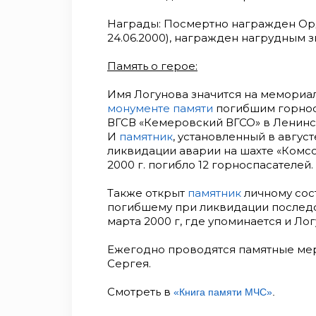
Награды: Посмертно награжден Орд
24.06.2000), награжден нагрудным зн
Память о герое:
Имя Логунова значится на мемориал
монументе памяти
погибшим горнос
ВГСВ «Кемеровский ВГСО» в Ленинск-
И
памятник
, установленный в август
ликвидации аварии на шахте «Комсо
2000 г. погибло 12 горноспасателей.
Также открыт
памятник
личному сос
погибшему при ликвидации последс
марта 2000 г, где упоминается и Ло
Ежегодно проводятся памятные мер
Сергея.
Смотреть в
«Книга памяти МЧС»
.