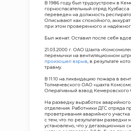
В 1986 году был трудоустроен в К
горноспасательный отряд Кузбасса 
переведен на должность респиратор
Описывают как спокойного, аккурат
при этом проверенного и надёжного
Был женат. Оставил после себя вдову
21.03.2000 г. ОАО Шахта «Комсомоле
перемычки на вентиляционном штре
произошел взрыв
, в результате ко
травму.
В 11:10 на ликвидацию пожара в вен
Толмачевского ОАО «шахта Комсомо
Оперативный взвод Кемеровского 
На разведку выработок аварийного 
отделения. Работники ДГС отряда п
проветривания аварийного участка 
с тем, что по результатам разведки
установлено, что у дегазационных 