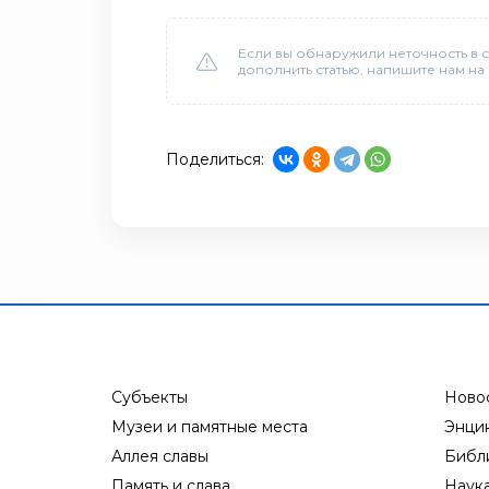
Если вы обнаружили неточность в с
дополнить статью, напишите нам на
Поделиться:
Субъекты
Ново
Музеи и памятные места
Энци
Аллея славы
Библ
Память и слава
Наук