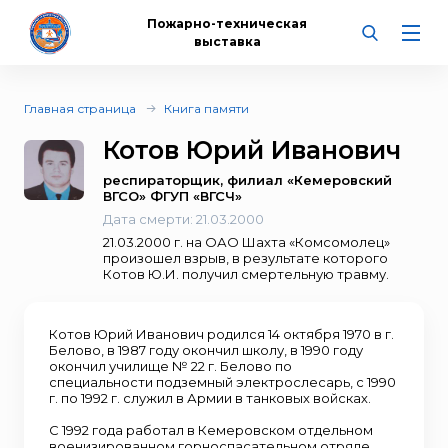
Пожарно-техническая
выставка
Главная страница
Книга памяти
Котов Юрий Иванович
респираторщик, филиал «Кемеровский
ВГСО» ФГУП «ВГСЧ»
Дата смерти:
21.03.2000
21.03.2000 г. на ОАО Шахта «Комсомолец»
произошел взрыв, в результате которого
Котов Ю.И. получил смертельную травму.
Котов Юрий Иванович родился 14 октября 1970 в г.
Белово, в 1987 году окончил школу, в 1990 году
окончил училище № 22 г. Белово по
специальности подземный электрослесарь, с 1990
г. по 1992 г. служил в Армии в танковых войсках.
С 1992 года работал в Кемеровском отдельном
военизированном горноспасательном отряде