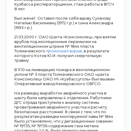
Кузбасса респираторщиком, стаж работы в ВГСЧ
8 лет.
Был женат. Оставил после себя вдову Суханову
Наталью Васильевну (1972 г.р.) и сына Александра
(1993 г.р.).
21.03.2000 г. ОАО Шахта «Комсомолец», при взятии
врубов под изоляционные перемычки на
вентиляционном штреке № 1844 пласта
Толмачевского
произошел взрыв
, в результате
которого Котов Ю.И. получил смертельную
травму.
В 11:10 на ликвидацию пожара в вентиляционном
уклоне № 3 пласта Толмачевского ОАО «шахта
Комсомолец» ОАО УК «Кузбассуголь» был вызван
Оперативный взвод Кемеровского ОВГСО.
На разведку выработок аварийного участка в
шахту были направлены 4 отделения. Работники
ДГС отряда приступили к анализу системы
проветривания аварийного участка и расчету
безопасных расстояний. В связи с тем, что по
результатам разведки монтируемой лавы № 1844
было установлено, что у дегазационных скважин
№ 19735, № 19736 содержание газа метана
составляло 2,0 %, было принято решение