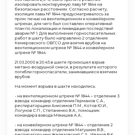
изолировать монтируемую лаву № 1844 на
безопасных расстояниях. Согласно расчету,
изоляция лавы № 1844 предусматривалось за
пром. печью на вентиляционном и конвейерном
штреках, для чего был составлен оперативный
план по локализации и ликвидации последствий
аварии № 1. Для выполнения горноспасательных
работ в шахту было направлено 2 отделения
Кемеровского ОВГСО для взятия врубов на
вентиляционном штреке № 1844 и конвейерном
штреке № 1844.
21.03.2000 в 20:45 в шахте произошел взрыв
метано-воздушной смеси, в результате которого
погибли горноспасатели, занимавшиеся взятием
врубов.
На момент взрыва в шахте находились:
- на вентиляционном штреке № 1844 – отделение 3
взвода: командир отделения Германов С.А.,
респираторщики Анисимов П.М., Котов Ю.И.,
Логунов С.П., Степаненко В.А., помощник
командира взвода Мякишев А.А.;
- на конвейерном штреке № 1844 – отделение 2
взвода: командир отделения Матушкин В.В.,
респираторщики Железовский С.А., Иванов В.К.,