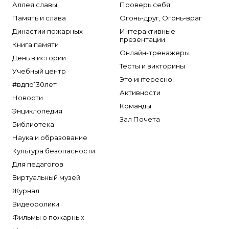
Аллея славы
Проверь себя
Память и слава
Огонь-друг, Огонь-враг
Династии пожарных
Интерактивные
презентации
Книга памяти
Онлайн-тренажеры
День в истории
Тесты и викторины
Учебный центр
Это интересно!
#вдпо130лет
Активности
Новости
Команды
Энциклопедия
Зал Почета
Библиотека
Наука и образование
Культура безопасности
Для педагогов
Виртуальный музей
Журнал
Видеоролики
Фильмы о пожарных