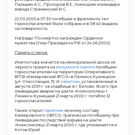
Пальшин А.С., Прохоров В.Е., помощник командира
взвода Стреминский И.С.
22.03.2000 в 07:30 погибшие и фрагменты тел
горноспасателей были собраны и в 08:40 выданы
на поверхность.
Награды: Посмертно награжден Орденом
мужества (Указ Президента РФ от 24.06.2000).
Память о герое:
Имя Котова значится на мемориальной доске из
чёрного гранита на
монументе памяти
погибшим
горноспасателям на территории Оперативного
ВГСВ «Кемеровский ВГСО» в Ленинск-Кузнецком
(ул. Спасстанция, 11). И
памятник
, установленный в
августе 2001 г. на кладбище в г. Белово. Всего при
ликвидации аварии на шахте «Комсомолец» г.
Ленинск-Кузнецкий 21 марта 2000 г. погибло 12
горноспасателей.
Также открыт
памятник
личному составу
Кемеровского ОВГСО, трагически погибшему при
ликвидации последствий взрыва на шахте
«Комсомолец» 21 марта 2000 г, где упоминается и
Котов Юрий.