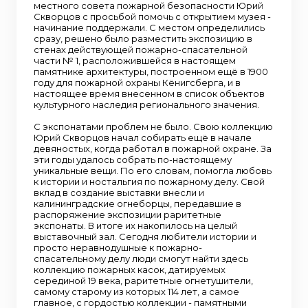
местного совета пожарной безопасности Юрий
Скворцов с просьбой помочь с открытием музея -
начинание поддержали. С местом определились
сразу, решено было разместить экспозицию в
стенах действующей пожарно-спасательной
части № 1, расположившейся в настоящем
памятнике архитектуры, построенном ещё в 1900
году для пожарной охраны Кёнигсберга, и в
настоящее время внесенном в список объектов
культурного наследия регионального значения.
С экспонатами проблем не было. Свою коллекцию
Юрий Скворцов начал собирать ещё в начале
девяностых, когда работал в пожарной охране. За
эти годы удалось собрать по-настоящему
уникальные вещи. По его словам, помогла любовь
к истории и ностальгия по пожарному делу. Свой
вклад в создание выставки внесли и
калининградские огнеборцы, передавшие в
распоряжение экспозиции раритетные
экспонаты. В итоге их накопилось на целый
выставочный зал. Сегодня любители истории и
просто неравнодушные к пожарно-
спасательному делу люди смогут найти здесь
коллекцию пожарных касок, датируемых
серединой 19 века, раритетные огнетушители,
самому старому из которых 114 лет, а самое
главное, с гордостью коллекции - памятными