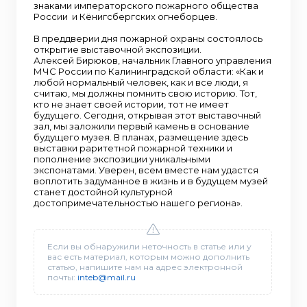
знаками императорского пожарного общества
России и Кёнигсбергских огнеборцев.
В преддверии дня пожарной охраны состоялось
открытие выставочной экспозиции.
Алексей Бирюков, начальник Главного управления
МЧС России по Калининградской области: «Как и
любой нормальный человек, как и все люди, я
считаю, мы должны помнить свою историю. Тот,
кто не знает своей истории, тот не имеет
будущего. Сегодня, открывая этот выставочный
зал, мы заложили первый камень в основание
будущего музея. В планах, размещение здесь
выставки раритетной пожарной техники и
пополнение экспозиции уникальными
экспонатами. Уверен, всем вместе нам удастся
воплотить задуманное в жизнь и в будущем музей
станет достойной культурной
достопримечательностью нашего региона».
Если вы обнаружили неточность в статье или у
вас есть материал, которым можно дополнить
статью, напишите нам на адрес электронной
почты:
inteb@mail.ru