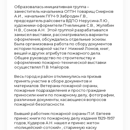
Образовалась инициативная группа –
заместитель начальника ОГПН товарищ Смирнов
А.И., начальник ППЧ-9 Забродин Г.В.,
председатель райсовета ВДПО Нерусина Л.Ю.,
художники-оформители Пчелинцев С.В., Жулябин
Н.В., Сомов А.Н. Этой группой разрабатывался
замысел выставки, рассматривались варианты
оформления, обсуждались отдельные эскизы.
Была организована работа по сбору документов
истории пожарной части г. Нижний Ломов, книг,
вещей и других атрибутов пожарного дела.
Общее руководство по строительству и
оформлению пожарно-технической выставки
осуществлял П.В. Майоров.
Весь город и район откликнулись на призыв
принять участие в сборе документов и
материалов. Ветераны пожарной охраны,
пожарные подразделения и просто граждане
приносили книги по пожарному делу, фотографии,
различные документы, касающиеся вопросов
пожарной безопасности.
Бывший работник пожарной охраны П.И. Евтеев
принес книги по пожарному делу издания 1929-1957
годов, Кудеров А.Н. нашел и принес жетон
«полицейский-сотский» , старинную каску