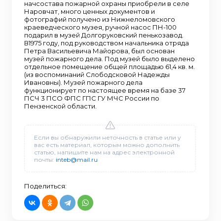
начсостава пожарной охраны приобрели в селе
Наровчат, много ценных документов и
фотографий получено из Нижнеломовского
краеведческого музея, ручной насос ПН-100
подарил в музей Долгоруковский пенькозавод.
В1975 году, под руководством начальника отряда
Петра Васильевича Майорова, был основан
музей пожарного дела. Под музей было выделено
отдельное помещение общей площадью 61,4 кв. м.
(из воспоминаний Слободсковой Надежды
Ивановны). Музей пожарного дела
функционирует по настоящее время на базе 37
ПСЧ 3 ПСО ФПС ГПС ГУ МЧС России по
Пензенской области.
Если вы обнаружили неточность в статье или у
вас есть материал, которым можно дополнить
статью, напишите нам на адрес электронной
почты:
inteb@mail.ru
Поделиться: