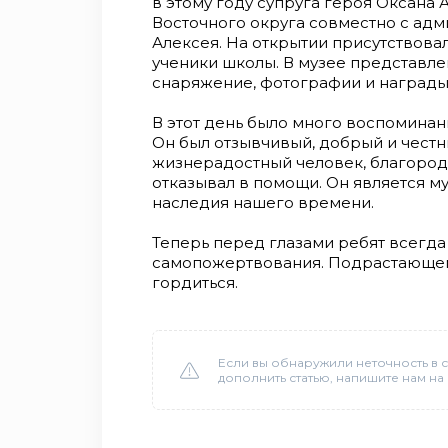
в этому году супруга героя Оксана
Восточного округа совместно с ад
Алексея. На открытии присутствовал
ученики школы. В музее представл
снаряжение, фотографии и награды
В этот день было много воспоминани
Он был отзывчивый, добрый и честн
жизнерадостный человек, благород
отказывал в помощи. Он является 
наследия нашего времени.
Теперь перед глазами ребят всегд
самопожертвования. Подрастающему
гордиться.
Если вы обнаружили неточность в с
дополнить статью, напишите нам на