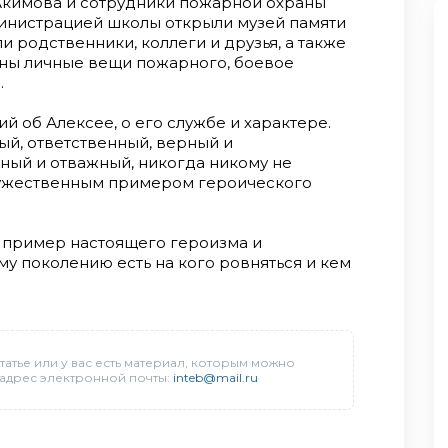
 Акимова и сотрудники пожарной охраны
министрацией школы открыли музей памяти
и родственники, коллеги и друзья, а также
ены личные вещи пожарного, боевое
.
й об Алексее, о его службе и характере.
ый, ответственный, верный и
ный и отважный, никогда никому не
мужественным примером героического
а пример настоящего героизма и
 поколению есть на кого ровняться и кем
татье или у вас есть материал, которым можно
 адрес электронной почты:
inteb@mail.ru