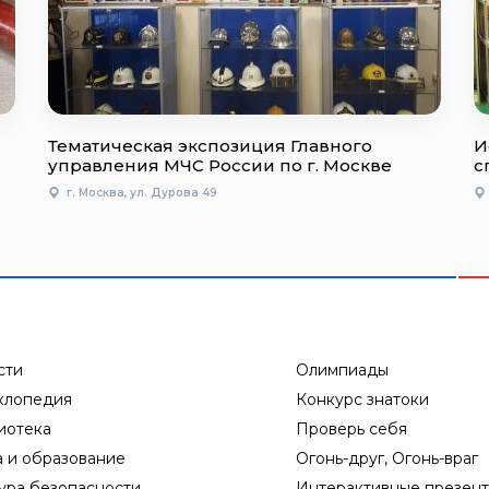
Тематическая экспозиция Главного
И
управления МЧС России по г. Москве
с
г. Москва, ул. Дурова 49
сти
Олимпиады
клопедия
Конкурс знатоки
иотека
Проверь себя
а и образование
Огонь-друг, Огонь-враг
ура безопасности
Интерактивные презен