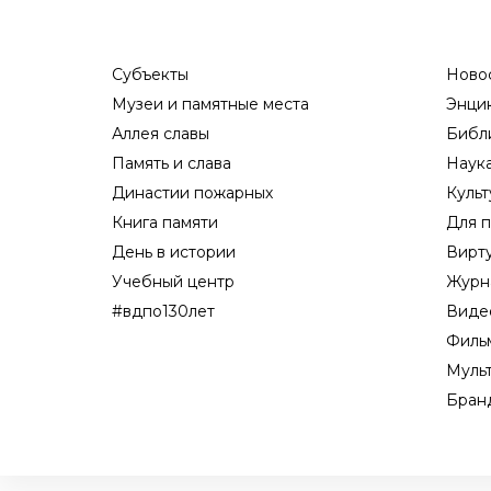
Субъекты
Ново
Музеи и памятные места
Энци
Аллея славы
Библ
Память и слава
Наук
Династии пожарных
Культ
Книга памяти
Для п
День в истории
Вирт
Учебный центр
Журн
#вдпо130лет
Виде
Филь
Муль
Бран