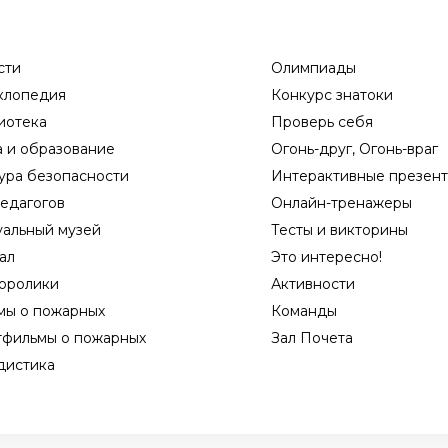
сти
Олимпиады
клопедия
Конкурс знатоки
иотека
Проверь себя
а и образование
Огонь-друг, Огонь-враг
ура безопасности
Интерактивные презен
едагогов
Онлайн-тренажеры
уальный музей
Тесты и викторины
ал
Это интересно!
оролики
Активности
мы о пожарных
Команды
тфильмы о пожарных
Зал Почета
дистика