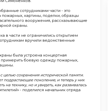
ий Симоненков.
обранные сотрудниками части - это
 пожарных, картины, поделки, образцы
пасательного вооружения, рассказывающие
арной охраны.
ка в части не ограничились открытием
сотрудникам вручили ведомственные
храны была устроена концертная
и примерить боевую одежду пожарных,
ашины.
 с целью сохранения исторической памяти.
т подрастающее поколение, и теперь у них
ь на технику, но и увидеть, как развивалась
ятилетий»
- поделился начальник отряда