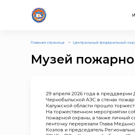
И
Главная страница
Центральный федеральный окр
Музей пожарно
29 апреля 2026 года в преддверии 
Чернобыльской АЭС в стенах пожарн
Калужской области прошло торжест
На торжественном мероприятии соб
пожарной охраны, а также личный со
ленточку перерезали Глава Медынс
Козлов и председатель Региональн