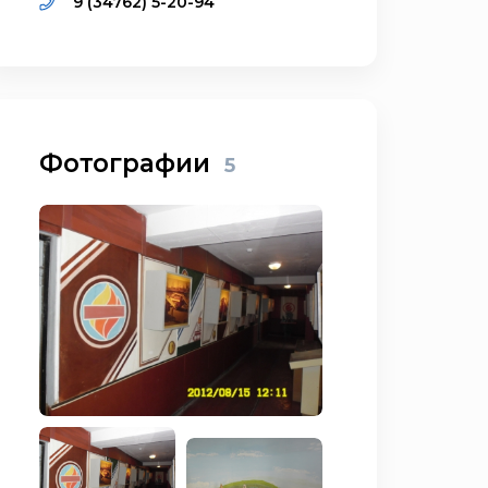
9 (34762) 5-20-94
Фотографии
5