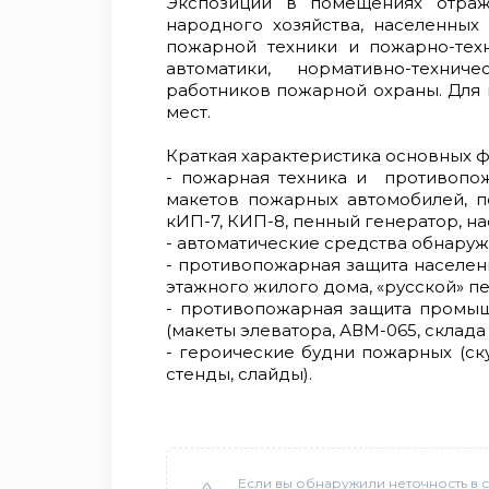
Экспозиции в помещениях отраж
народного хозяйства, населенных
пожарной техники и пожарно-тех
автоматики, нормативно-техни
работников пожарной охраны. Для 
мест.
Краткая характеристика основных 
- пожарная техника и противопо
макетов пожарных автомобилей, по
кИП-7, КИП-8, пенный генератор, на
- автоматические средства обнару
- противопожарная защита населенн
этажного жилого дома, «русской» пе
- противопожарная защита промыш
(макеты элеватора, АВМ-065, склада
- героические будни пожарных (ск
стенды, слайды).
Если вы обнаружили неточность в с