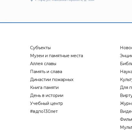
Субъекты
Ново
Музеи и памятные места
Энци
Аллея славы
Библ
Память и слава
Наук
Династии пожарных
Культ
Книга памяти
Для п
День в истории
Вирт
Учебный центр
Журн
#вдпо130лет
Виде
Филь
Муль