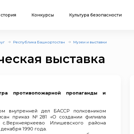
стория
Конкурсы
Культура безопасности
руг
Республика Башкортостан
Музеи и выставки
ческая выставка
нтра противопожарной пропаганды и
ом внутренней дел БАССР полковником
исан приказ №281 «О создании филиала
 с.Верхнеяркеево Илишевского района
декабря 1990 года.