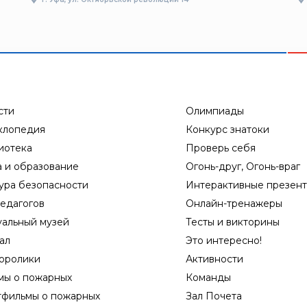
сти
Олимпиады
клопедия
Конкурс знатоки
иотека
Проверь себя
а и образование
Огонь-друг, Огонь-враг
ура безопасности
Интерактивные презен
едагогов
Онлайн-тренажеры
уальный музей
Тесты и викторины
ал
Это интересно!
оролики
Активности
мы о пожарных
Команды
тфильмы о пожарных
Зал Почета