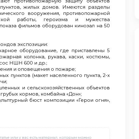
ают противопожарную защиту объектов
 пунктов, жилых домов. Имеются разделы
нического вооружения, противопожарной
ческой работы, героизма и мужества
показа фильмов оборудован кинозал на 50
фондов экспозиции:
жарное оборудование, где приставлены 5
жарная колонка, рукава, каски, костюмы,
сос НШН 600 и др.;
жения и оповещения о пожаре;
ых пунктов (макет населенного пункта, 2-х
чи;
ленных и сельскохозяйственных объектов
 грубых кормов, комбайна «Дон»;
ульптурный бюст композиции «Герои огня»,
татье или у вас есть материал, которым можно