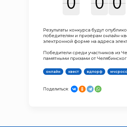
0
0
0
0
0
0
Результаты конкурса будут опублико
победителям и призёрам онлайн-кв
электронной форме на адреса элект
Победители среди участников из Ч
памятными призами от Челябинско
онлайн
квест
вдпорф
мчсрос
Поделиться: