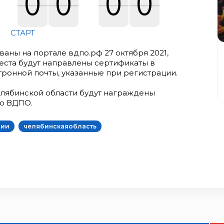
0
0
0
0
0
0
0
0
СТАРТ
ваны на портале вдпо.рф 27 октября 2021,
еста будут направлены сертификаты в
ронной почты, указанные при регистрации.
елябинской области будут награждены
го ВДПО.
сии
челябинскаяобласть