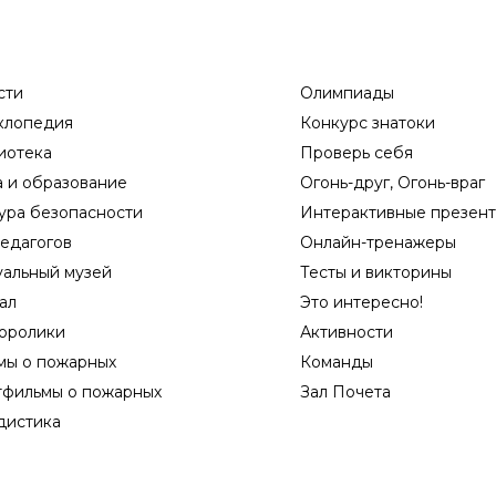
сти
Олимпиады
клопедия
Конкурс знатоки
иотека
Проверь себя
а и образование
Огонь-друг, Огонь-враг
ура безопасности
Интерактивные презен
едагогов
Онлайн-тренажеры
уальный музей
Тесты и викторины
ал
Это интересно!
оролики
Активности
мы о пожарных
Команды
тфильмы о пожарных
Зал Почета
дистика