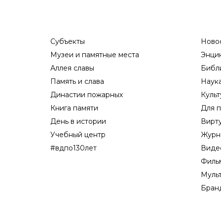
Субъекты
Ново
Музеи и памятные места
Энци
Аллея славы
Библ
Память и слава
Наук
Династии пожарных
Культ
Книга памяти
Для п
День в истории
Вирт
Учебный центр
Журн
#вдпо130лет
Виде
Филь
Муль
Бран