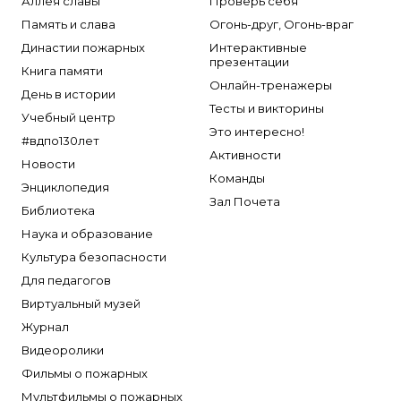
Аллея славы
Проверь себя
Память и слава
Огонь-друг, Огонь-враг
Династии пожарных
Интерактивные
презентации
Книга памяти
Онлайн-тренажеры
День в истории
Тесты и викторины
Учебный центр
Это интересно!
#вдпо130лет
Активности
Новости
Команды
Энциклопедия
Зал Почета
Библиотека
Наука и образование
Культура безопасности
Для педагогов
Виртуальный музей
Журнал
Видеоролики
Фильмы о пожарных
Мультфильмы о пожарных