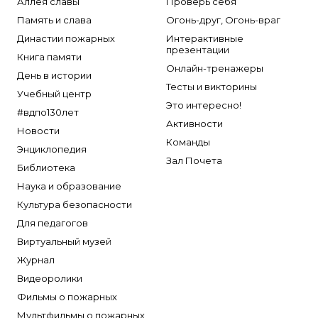
Аллея славы
Проверь себя
Память и слава
Огонь-друг, Огонь-враг
Династии пожарных
Интерактивные
презентации
Книга памяти
Онлайн-тренажеры
День в истории
Тесты и викторины
Учебный центр
Это интересно!
#вдпо130лет
Активности
Новости
Команды
Энциклопедия
Зал Почета
Библиотека
Наука и образование
Культура безопасности
Для педагогов
Виртуальный музей
Журнал
Видеоролики
Фильмы о пожарных
Мультфильмы о пожарных