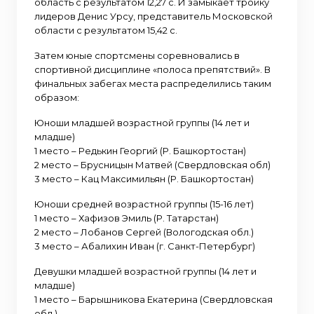
область с результатом 12,27 с. И замыкает тройку
лидеров Денис Урсу, представитель Московской
области с результатом 15,42 с.
Затем юные спортсмены соревновались в
спортивной дисциплине «полоса препятствий». В
финальных забегах места распределились таким
образом:
Юноши младшей возрастной группы (14 лет и
младше)
1 место – Редькин Георгий (Р. Башкортостан)
2 место – Брусницын Матвей (Свердловская обл)
3 место – Кац Максимильян (Р. Башкортостан)
Юноши средней возрастной группы (15-16 лет)
1 место – Хафизов Эмиль (Р. Татарстан)
2 место – Лобанов Сергей (Вологодская обл.)
3 место – Абалихин Иван (г. Санкт-Петербург)
Девушки младшей возрастной группы (14 лет и
младше)
1 место – Барышникова Екатерина (Свердловская
обл.)