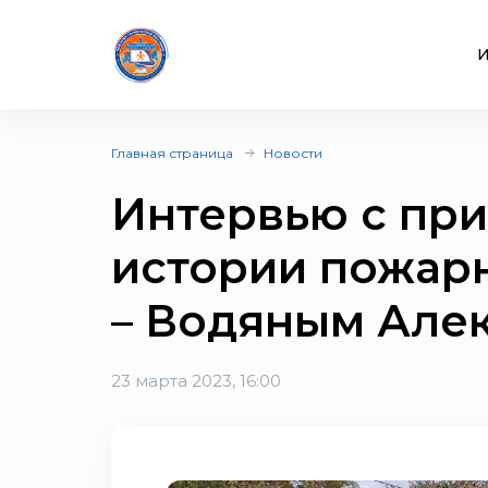
И
Главная страница
Новости
Интервью с при
истории пожарн
– Водяным Але
23 марта 2023, 16:00