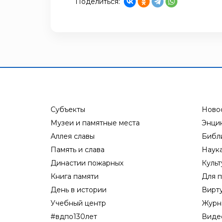
Поделиться:
Субъекты
Ново
Музеи и памятные места
Энци
Аллея славы
Библ
Память и слава
Наук
Династии пожарных
Культ
Книга памяти
Для п
День в истории
Вирт
Учебный центр
Журн
#вдпо130лет
Виде