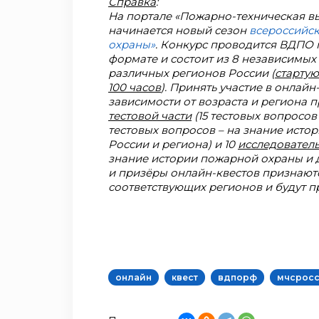
Справка
:
На портале «Пожарно-техническая вы
начинается новый сезон
всероссийск
охраны»
. Конкурс проводится ВДПО
формате и состоит из 8 независимых
различных регионов России (
стартую
100 часов
). Принять участие в онлай
зависимости от возраста и региона 
тестовой части
(15 тестовых вопросов
тестовых вопросов – на знание исто
России и региона) и 10
исследовател
знание истории пожарной охраны и 
и призёры онлайн-квестов признают
соответствующих регионов и будут п
онлайн
квест
вдпорф
мчсрос