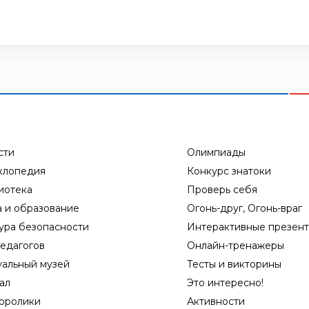
сти
Олимпиады
клопедия
Конкурс знатоки
иотека
Проверь себя
а и образование
Огонь-друг, Огонь-враг
ура безопасности
Интерактивные презен
едагогов
Онлайн-тренажеры
уальный музей
Тесты и викторины
ал
Это интересно!
оролики
Активности