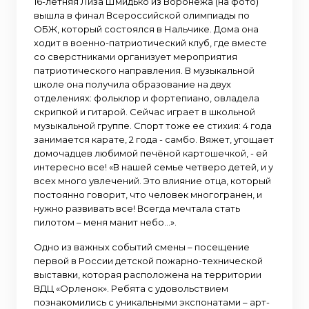
16-летняя Лиза Шмидько из Воронежа (на фото)
вышла в финал Всероссийской олимпиады по
ОБЖ, который состоялся в Нальчике. Дома она
ходит в военно-патриотический клуб, где вместе
со сверстниками организует мероприятия
патриотического направления. В музыкальной
школе она получила образование на двух
отделениях: фольклор и фортепиано, овладела
скрипкой и гитарой. Сейчас играет в школьной
музыкальной группе. Спорт тоже ее стихия: 4 года
занимается карате, 2 года - самбо. Вяжет, угощает
домочадцев любимой печёной картошечкой, - ей
интересно все! «В нашей семье четверо детей, и у
всех много увлечений. Это влияние отца, который
постоянно говорит, что человек многогранен, и
нужно развивать все! Всегда мечтала стать
пилотом – меня манит небо…».
Одно из важных событий смены – посещение
первой в России детской пожарно-технической
выставки, которая расположена на территории
ВДЦ «Орленок». Ребята с удовольствием
познакомились с уникальными экспонатами – арт-