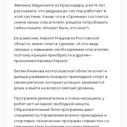
Эвелина Эйдуконите из Краснодара, а ей 14 лет,
рассказала, что дедушка до сих пор работает в
этой системе. Узнав, что в «Орленке» состоится
смена «юных спасателей», решила попробовать
себя и понять: «Может быть, это мое?»
Её ровесник, Кирилл Мацков из Ростовской
области, имеет опыт в туризме. «А это ведь
связано с навыками, необходимыми спасателям,
поэтому я решил приобрести и другие» -
прокомментировал Кирилл.
Бегим Иманова из Московской области хочет и
дальше развивать пожарно-прикладной спорт в
своем регионе, которым успешно занимается
дома, и выйти на всероссийский уровень.
Программа увлекательна и очень насыщена, у
ребят нет ни одной свободной минуты.
Образовательный блок программы дают
специалисты Управления военно-прикладных и
спортивно-технических программ совместно со
специалистами Академии государственной