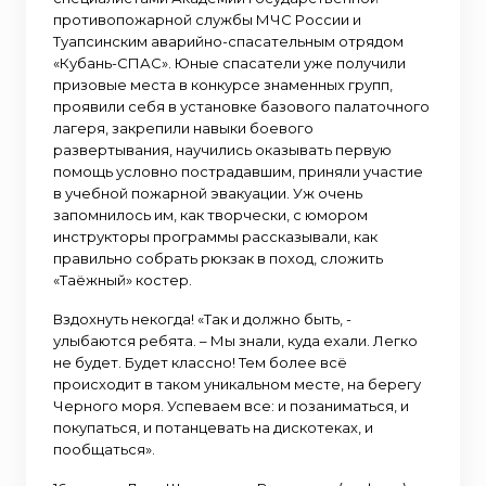
противопожарной службы МЧС России и
Туапсинским аварийно-спасательным отрядом
«Кубань-СПАС». Юные спасатели уже получили
призовые места в конкурсе знаменных групп,
проявили себя в установке базового палаточного
лагеря, закрепили навыки боевого
развертывания, научились оказывать первую
помощь условно пострадавшим, приняли участие
в учебной пожарной эвакуации. Уж очень
запомнилось им, как творчески, с юмором
инструкторы программы рассказывали, как
правильно собрать рюкзак в поход, сложить
«Таёжный» костер.
Вздохнуть некогда! «Так и должно быть, -
улыбаются ребята. – Мы знали, куда ехали. Легко
не будет. Будет классно! Тем более всё
происходит в таком уникальном месте, на берегу
Черного моря. Успеваем все: и позаниматься, и
покупаться, и потанцевать на дискотеках, и
пообщаться».