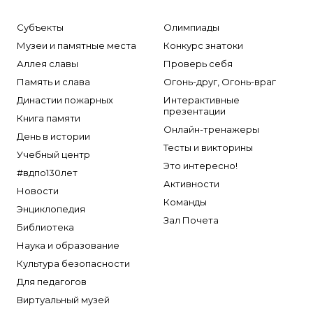
Субъекты
Олимпиады
Музеи и памятные места
Конкурс знатоки
Аллея славы
Проверь себя
Память и слава
Огонь-друг, Огонь-враг
Династии пожарных
Интерактивные
презентации
Книга памяти
Онлайн-тренажеры
День в истории
Тесты и викторины
Учебный центр
Это интересно!
#вдпо130лет
Активности
Новости
Команды
Энциклопедия
Зал Почета
Библиотека
Наука и образование
Культура безопасности
Для педагогов
Виртуальный музей