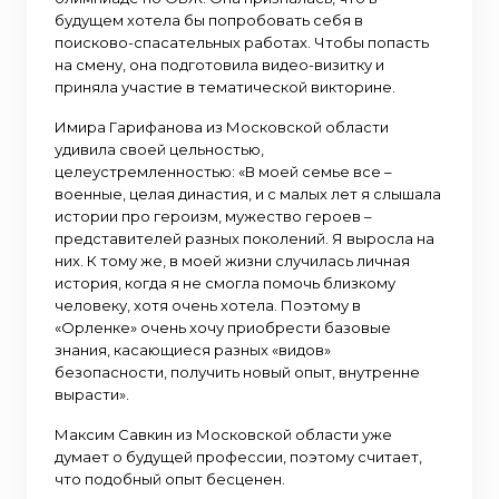
будущем хотела бы попробовать себя в
поисково-спасательных работах. Чтобы попасть
на смену, она подготовила видео-визитку и
приняла участие в тематической викторине.
Имира Гарифанова из Московской области
удивила своей цельностью,
целеустремленностью: «В моей семье все –
военные, целая династия, и с малых лет я слышала
истории про героизм, мужество героев –
представителей разных поколений. Я выросла на
них. К тому же, в моей жизни случилась личная
история, когда я не смогла помочь близкому
человеку, хотя очень хотела. Поэтому в
«Орленке» очень хочу приобрести базовые
знания, касающиеся разных «видов»
безопасности, получить новый опыт, внутренне
вырасти».
Максим Савкин из Московской области уже
думает о будущей профессии, поэтому считает,
что подобный опыт бесценен.