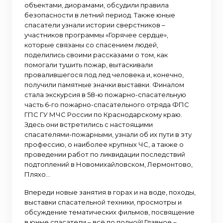
объектами, диорамами, обсудили правила
безопасности в летний период. Также юные
спасатели узнали истории сверстников –
участников программы «Горячее сердце»,
которые связаны со спасением людей,
поделились своими рассказами о том, как
помогали тушить пожар, вытаскивали
провалившегося под лед человека и, конечно,
получили памятные значки выставки. Финалом
стала экскурсия в 58-ю пожарно-спасательную
часть 6-го пожарно-спасательного отряда ФПС
ГПС ГУ МЧС России по Краснодарскому краю.
Здесь они встретились с настоящими
спасателями-пожарными, узнали об их пути в эту
профессию, о наиболее крупных ЧС, а также о
проведении работ по ликвидации последствий
подтоплений в Новомихайловском, Лермонтово,
Пляхо…
Впереди новые занятия в горах и на воде, походы,
выставки спасательной техники, просмотры и
обсуждение тематических фильмов, посвящение
в юные спасатели – всё по полной! Главное –