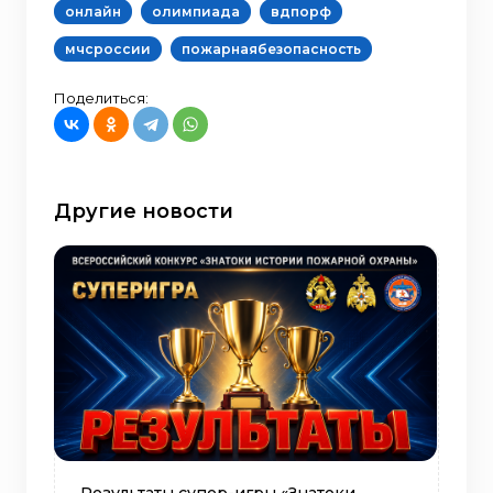
онлайн
олимпиада
вдпорф
мчсроссии
пожарнаябезопасность
Поделиться:
Другие новости
Результаты супер-игры «Знатоки