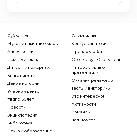
Субъекты
Олимпиады
Музеи и памятные места
Конкурс знатоки
Аллея славы
Проверь себя
Память и слава
Огонь-друг, Огонь-враг
Династии пожарных
Интерактивные
презентации
Книга памяти
Онлайн-тренажеры
День в истории
Тесты и викторины
Учебный центр
Это интересно!
#вдпо130лет
Активности
Новости
Команды
Энциклопедия
Зал Почета
Библиотека
Наука и образование