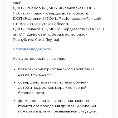
край.
ДЮП «Огнеборцы», МОУ «Килачевская СОШ»,
Ирбитский район, Свердловская область.
ДЮП «Экстрим», МБОУ ШР «Шелеховский лицей»,
г. Шелехов, Иркутская область.
ДЮП «Команда 101», МБОУ «Бердигестяхская СОШ
им. С.П. Данилова», с. Бердигестях, район,
Республика Саха (Якутия).
Итоговая ведомость
.
Конкурс проводился в целях:
гражданско-патриотического воспитания
детей и молодежи;
совершенствования системы обучения
детей и подростков мерам пожарной
безопасности;
формирования и закрепления навыков
грамотного поведения при возникновении
пожара и в других чрезвычайных ситуациях;