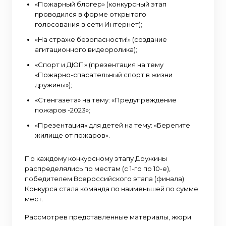
«Пожарный блогер» (конкурсный этап
проводился в форме открытого
голосования в сети Интернет);
«На страже безопасности!» (создание
агитационного видеоролика);
«Спорт и ДЮП» (презентация на тему
«Пожарно-спасательный спорт в жизни
дружины»);
«Стенгазета» на тему: «Предупреждение
пожаров -2023»;
«Презентация» для детей на тему: «Берегите
жилище от пожаров».
По каждому конкурсному этапу Дружины
распределялись по местам (с 1-го по 10-е),
победителем Всероссийского этапа (финала)
Конкурса стала команда по наименьшей по сумме
мест.
Рассмотрев представленные материалы, жюри