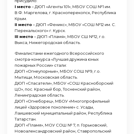
присудило:
I место
– ДЮП «Агенты 101», МБОУ CОШ №1 им.
В.Ф. Маргелова, г. Красноперекопск, Республика
Крым.
II место
– ДЮП «Феникс», МБОУ «СОШ №12 им. С.
Перекальского» г. Курск.
III место
– ДЮП «Пламя», МБОУ СШ №12, г.о.
Выкса, Нижегородская область.
Финалистами ежегодного Всероссийского
смотра-конкурса «Лучшая дружина юных
пожарных России» стали:
ДЮП «Огнеупорные», МБОУ СОШ №9, г.о.
Мытищи, Московская область.
ДЮП «Спасатели», МБОУ «СОШ Красноборский
ЦО», пос. Красный бор, Тосненский район,
Ленинградская область.
ДЮП «Огнеборец», МБОУ «Многопрофильный
лицей «Здоровое поколение» с. Усады,
Лаишевский муниципальный район, Республика
Татарстан.
ДЮП «Пламя», МОУ СОШ № 7, п. Горьковский,
Новоалександровский район, Ставропольский