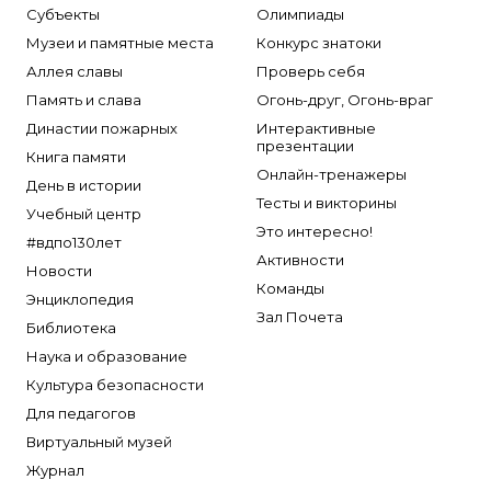
Субъекты
Олимпиады
Музеи и памятные места
Конкурс знатоки
Аллея славы
Проверь себя
Память и слава
Огонь-друг, Огонь-враг
Династии пожарных
Интерактивные
презентации
Книга памяти
Онлайн-тренажеры
День в истории
Тесты и викторины
Учебный центр
Это интересно!
#вдпо130лет
Активности
Новости
Команды
Энциклопедия
Зал Почета
Библиотека
Наука и образование
Культура безопасности
Для педагогов
Виртуальный музей
Журнал