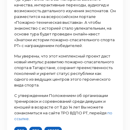
качества, интерактивные переходы, аудиогид и
возможность детального изучения экспонатов. Он
разместится на всероссийском портале
«Пожарно-техническая выставка». А чтобы
знакомство с историей стало увлекательным, на
основе тура будет проведен онлайн-квест
«Знатоки истории пожарно-спасательного спорта
РТ» с награждением победителей.
Мы уверены, что этот комплексный проект даст
новый импульс развитию пожарно-спасательного
спорта в Татарстане, сохранит преемственность
поколений и укрепит статус республики как
одного из ведущих центров этого героического
вида спорта.
С утвержденным Положением об организации
тренировок и соревнований среди девушек и
юношей в возрасте от 11 до 14 лет Вы можете
ознакомиться на сайте ТРО ВДПО РТ, перейдя
по
ссылке
.