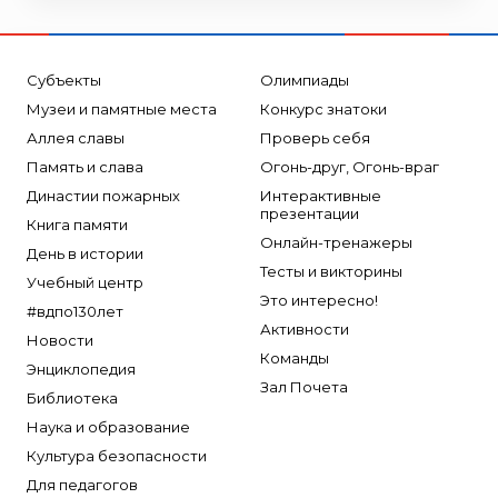
Субъекты
Олимпиады
Музеи и памятные места
Конкурс знатоки
Аллея славы
Проверь себя
Память и слава
Огонь-друг, Огонь-враг
Династии пожарных
Интерактивные
презентации
Книга памяти
Онлайн-тренажеры
День в истории
Тесты и викторины
Учебный центр
Это интересно!
#вдпо130лет
Активности
Новости
Команды
Энциклопедия
Зал Почета
Библиотека
Наука и образование
Культура безопасности
Для педагогов