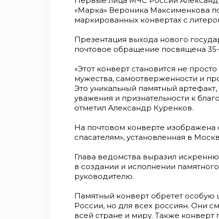
Первые лица МЧС России Александ
«Марка» Вероника Максименкова по
маркированных конвертах с литерой
Презентация выхода нового государ
почтовое обращение посвящена 35
«Этот конверт становится не просто
мужества, самоотверженности и пр
Это уникальный памятный артефакт,
уважения и признательности к благ
отметил Александр Куренков.
На почтовом конверте изображена 
спасателям», установленная в Москв
Глава ведомства выразил искренню
в создании и исполнении памятного
руководителю.
Памятный конверт обретет особую 
России, но для всех россиян. Они 
всей стране и миру. Также конверт 