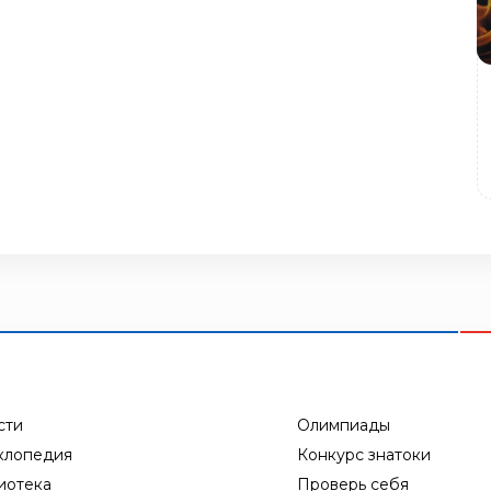
сти
Олимпиады
клопедия
Конкурс знатоки
иотека
Проверь себя