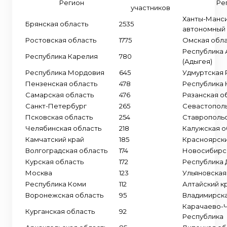
Регион
Ре
участников
Ханты-Манс
Брянская область
2535
автономный 
Ростовская область
1775
Омская обла
Республика 
Республика Карелия
780
(Адыгея)
Республика Мордовия
645
Удмуртская 
Пензенская область
478
Республика
Самарская область
476
Рязанская о
Санкт-Петербург
265
Севастопол
Псковская область
254
Ставропольс
Челябинская область
218
Калужская о
Камчатский край
185
Красноярски
Волгоградская область
174
Новосибирс
Курская область
172
Республика 
Москва
123
Ульяновская
Республика Коми
112
Алтайский к
Воронежская область
95
Владимирска
Карачаево-
Курганская область
92
Республика