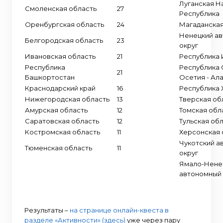
Луганская Н
Смоленская область
27
Республика
Оренбургская область
24
Магаданская
Ненецкий а
Белгородская область
23
округ
Ивановская область
21
Республика 
Республика
Республика
21
Башкортостан
Осетия - Ал
Краснодарский край
16
Республика 
Нижегородская область
13
Тверская об
Амурская область
12
Томская обл
Саратовская область
12
Тульская об
Костромская область
11
Херсонская 
Чукотский а
Тюменская область
11
округ
Ямало-Нене
автономный 
Результаты –
на странице онлайн-квеста в
разделе «Активности» (здесь)
уже через пару