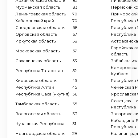
Архангельская область
85
Липецкая об
Мурманская область
83
Пермский к
Ленинградская область
70
Приморский
Хабаровский край
70
Республика 
Свердловская область
68
Республика 
Орловская область
67
Республика 
Иркутская область
58
Астраханска
Еврейская а
Московская область
57
область
Сахалинская область
53
Забайкальск
Кемеровская
Республика Татарстан
52
Кузбасс
Кировская область
45
Республика 
Республика Алтай
45
Чеченская Р
Республика Саха (Якутия)
38
Ярославская
Донецкая Н
Тамбовская область
35
Республика
Вологодская область
33
Запорожская
Кабардино-
Чувашская Республика
31
Республика
Новгородская область
29
Калининград