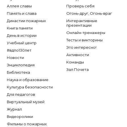
Аллея славы
Проверь себя
Память и слава
Огонь-друг, Огонь-враг
Династии пожарных
Интерактивные
презентации
Книга памяти
Онлайн-тренажеры
День в истории
Тесты и викторины
Учебный центр
Это интересно!
#вдпо130лет
Активности
Новости
Команды
Энциклопедия
Зал Почета
Библиотека
Наука и образование
Культура безопасности
Для педагогов
Виртуальный музей
Журнал
Видеоролики
Фильмы о пожарных