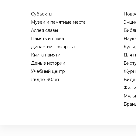
Субъекты
Ново
Музеи и памятные места
Энци
Аллея славы
Библ
Память и слава
Наук
Династии пожарных
Культ
Книга памяти
Для п
День в истории
Вирт
Учебный центр
Журн
#вдпо130лет
Виде
Филь
Муль
Бран