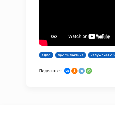
вдпо
профилактика
калужская об
Поделиться: