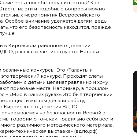
Какие есть способы потушить огонь? Как
 Ответы на эти и подобные вопросы можно
овательных мероприятия Всероссийского
. Особое внимание уделяется детям, ведь
ть, что его безопасность находится, прежде
 лучше.
ьми в Кировском районном отделении
ВДПО, рассказывает инструктор Наталья
 различные конкурсы. Это «Таланты и
 это творческий конкурс. Проходят слеты
аботаем с детьми целенаправленно и хочу
имают призовые места. Например, в прошлом
с – «Мир в наших руках». Это был творческий
еренция, и мы там делали работу,
 Кировского отделения ВДПО.
, основываемся на безопасности. Весной в
х мы говорим о том, как правильно себя вести
, много различного методического материала,
жарно-техническая выставка» (вдпо.рф)