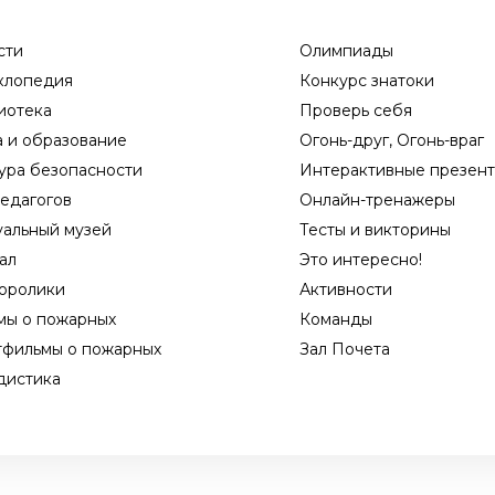
сти
Олимпиады
клопедия
Конкурс знатоки
иотека
Проверь себя
а и образование
Огонь-друг, Огонь-враг
ура безопасности
Интерактивные презен
едагогов
Онлайн-тренажеры
уальный музей
Тесты и викторины
ал
Это интересно!
оролики
Активности
мы о пожарных
Команды
тфильмы о пожарных
Зал Почета
дистика