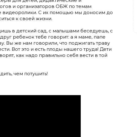
ры для детей, дидактические и
огов и организаторов ОБЖ по темам
 видеоролики. С их помощью мы доносим до
ситься к своей жизни.
дишь в детский сад, с малышами беседуешь, с
друг ребенок тебе говорит: а я маме, папе
ву. Вы же нам говорили, что поджигать траву
сти. Вот это и есть плоды нашего труда! Дети
орят, как надо правильно себя вести в той
ить, чем потушить!