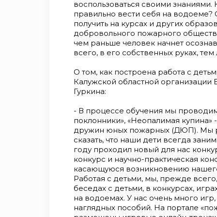
воспользоваться своими знаниями. 
правильно вести себя на водоеме?
получить на курсах и других образ
добровольного пожарного общества
чем раньше человек начнет осознава
всего, в его собственных руках, тем
О том, как построена работа с дет
Калужской областной организации 
Гуркина:
- В процессе обучения мы проводим
поклонники», «Неопалимая купина» -
дружин юных пожарных (ДЮП). Мы р
сказать, что наши дети всегда зан
году проходил новый для нас конкур
конкурс и научно-практическая конф
касающуюся возникновению нашего
Работая с детьми, мы, прежде всего
беседах с детьми, в конкурсах, игра
на водоемах. У нас очень много игр
наглядных пособий. На портале «по