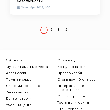
безопасности
24 ноября 2022, 1:00
2
3
5
1
Субъекты
Олимпиады
Музеи и памятные места
Конкурс знатоки
Аллея славы
Проверь себя
Память и слава
Огонь-друг, Огонь-враг
Династии пожарных
Интерактивные
презентации
Книга памяти
Онлайн-тренажеры
День в истории
Тесты и викторины
Учебный центр
Это интересно!