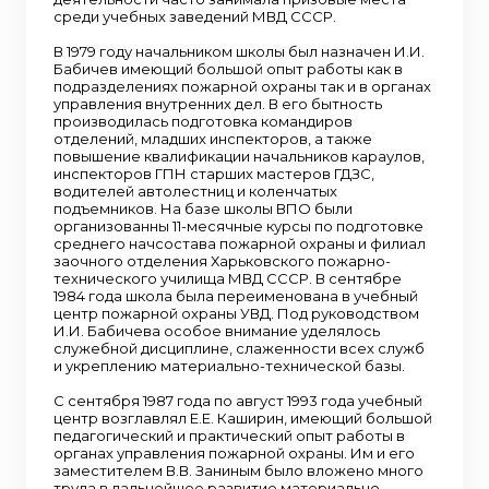
среди учебных заведений МВД СССР.
В 1979 году начальником школы был назначен И.И.
Бабичев имеющий большой опыт работы как в
подразделениях пожарной охраны так и в органах
управления внутренних дел. В его бытность
производилась подготовка командиров
отделений, младших инспекторов, а также
повышение квалификации начальников караулов,
инспекторов ГПН старших мастеров ГДЗС,
водителей автолестниц и коленчатых
подъемников. На базе школы ВПО были
организованны 11-месячные курсы по подготовке
среднего начсостава пожарной охраны и филиал
заочного отделения Харьковского пожарно-
технического училища МВД СССР. В сентябре
1984 года школа была переименована в учебный
центр пожарной охраны УВД. Под руководством
И.И. Бабичева особое внимание уделялось
служебной дисциплине, слаженности всех служб
и укреплению материально-технической базы.
С сентября 1987 года по август 1993 года учебный
центр возглавлял Е.Е. Каширин, имеющий большой
педагогический и практический опыт работы в
органах управления пожарной охраны. Им и его
заместителем В.В. Заниным было вложено много
труда в дальнейшее развитие материально-