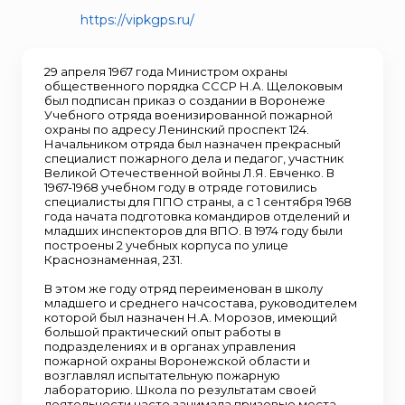
https://vipkgps.ru/
29 апреля 1967 года Министром охраны
общественного порядка СССР Н.А. Щелоковым
был подписан приказ о создании в Воронеже
Учебного отряда военизированной пожарной
охраны по адресу Ленинский проспект 124.
Начальником отряда был назначен прекрасный
специалист пожарного дела и педагог, участник
Великой Отечественной войны Л.Я. Евченко. В
1967-1968 учебном году в отряде готовились
специалисты для ППО страны, а с 1 сентября 1968
года начата подготовка командиров отделений и
младших инспекторов для ВПО. В 1974 году были
построены 2 учебных корпуса по улице
Краснознаменная, 231.
В этом же году отряд переименован в школу
младшего и среднего начсостава, руководителем
которой был назначен Н.А. Морозов, имеющий
большой практический опыт работы в
подразделениях и в органах управления
пожарной охраны Воронежской области и
возглавлял испытательную пожарную
лабораторию. Школа по результатам своей
деятельности часто занимала призовые места