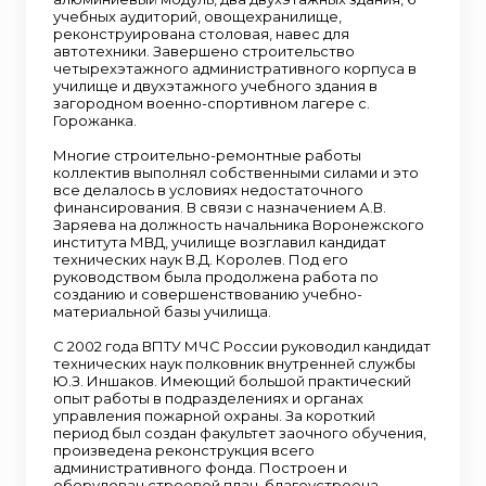
учебных аудиторий, овощехранилище,
реконструирована столовая, навес для
автотехники. Завершено строительство
четырехэтажного административного корпуса в
училище и двухэтажного учебного здания в
загородном военно-спортивном лагере с.
Горожанка.
Многие строительно-ремонтные работы
коллектив выполнял собственными силами и это
все делалось в условиях недостаточного
финансирования. В связи с назначением А.В.
Заряева на должность начальника Воронежского
института МВД, училище возглавил кандидат
технических наук В.Д. Королев. Под его
руководством была продолжена работа по
созданию и совершенствованию учебно-
материальной базы училища.
С 2002 года ВПТУ МЧС России руководил кандидат
технических наук полковник внутренней службы
Ю.З. Иншаков. Имеющий большой практический
опыт работы в подразделениях и органах
управления пожарной охраны. За короткий
период был создан факультет заочного обучения,
произведена реконструкция всего
административного фонда. Построен и
оборудован строевой плац, благоустроена