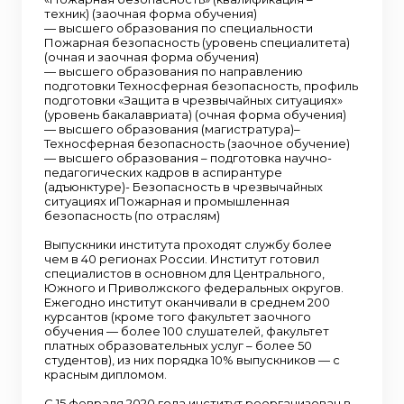
техник) (заочная форма обучения)
— высшего образования по специальности
Пожарная безопасность (уровень специалитета)
(очная и заочная форма обучения)
— высшего образования по направлению
подготовки Техносферная безопасность, профиль
подготовки «Защита в чрезвычайных ситуациях»
(уровень бакалавриата) (очная форма обучения)
— высшего образования (магистратура)–
Техносферная безопасность (заочное обучение)
— высшего образования – подготовка научно-
педагогических кадров в аспирантуре
(адъюнктуре)- Безопасность в чрезвычайных
ситуациях иПожарная и промышленная
безопасность (по отраслям)
Выпускники института проходят службу более
чем в 40 регионах России. Институт готовил
специалистов в основном для Центрального,
Южного и Приволжского федеральных округов.
Ежегодно институт оканчивали в среднем 200
курсантов (кроме того факультет заочного
обучения — более 100 слушателей, факультет
платных образовательных услуг – более 50
студентов), из них порядка 10% выпускников — с
красным дипломом.
С 15 февраля 2020 года институт реорганизован в