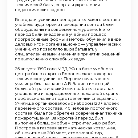
технической базы, спорта и укрепления
педагогических кадров.
Благодаря усилиям преподавательского состава
учебные аудитории и помещения центра были
оборудованы на современном уровне. В этот
период были внедрены в учебный процесс
прогрессивные формы и методы обучения в виде
деловых игр и организационно — управленческих
учений, что позволяло вырабатывать у
слушателей навыки и умения в принятии решений
по выполнению служебных задач.
26 августа 1993 года МВД РФ на базе учебного
центра было открыто Воронежское пожарно-
техническое училище. Первым начальником
училища был назначен А.В. Заряев имеющий
большой практический опыт работы в органах
управления и подразделениях пожарной охраны,
профессионально подготовленный специалист.
Училище организовалось с набором 120 человек
переменного состава, 140 человек постоянного
состава, была приобретена современная техника
пожаротушения. За короткий период был
выполнен большой объем строительных работ.
Построена газовая автоматическая котельная,
общежитие на 200 мест, стрелковый тир,
алюминиевый модуль, два двухэтажных здания, 6