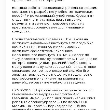
Большая работа проводилась преподавательским
составом по разработке учебно-методических
пособий и рекомендаций, учебников. Курсанты и
студенты института показывают высокие
результаты и занимают призовые места на
престижных соревнованиях, олимпиадах и
конкурсах.
После трагической гибели Ю.З. Иншакова на
должность начальника института в 2012 году был
назначен Ю.Н. Зенин ранее занимавший
должность заместитель начальника
Воронежского института ГПС МЧС России по
тылу. Коллектив под руководством Ю.Н. Зенина не
потерял своих лучших традиций, стабильность,
марку одного из лучших заведений по подготовке
специалистов противопожарной службы. Его
энергия, творческое отношение к труду, новые
прогрессивные начинания направлены на
дальнейшее развитие учебного заведения.
С 07.05.2015 г. Воронежский институт возглавлял
генерал-майор внутренней службы А.М.
Гаврилов. Имеющий большой практический опыт
работы в органах управления по делам ГОЧС
Москвы. За короткий период времени было
уделено большое внимание совершенствованию