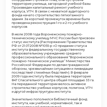
территория училища, загородной учебной базы.
Произведен капитальный ремонт учебного
корпуса, УПЧ. В связи с нехваткой аудиторного
фонда начато строительство пятиэтажного
здания. За короткий промежуток времени была
проведена реконструкция 1-го и 2-го учебного
корпусов.
В июле 2008 года Воронежскому пожарно-
техническому училищу МЧС России был присвоен
статус института (Распоряжение Правительства
РФ от 21.07.2008 №1055-р «О придании статуса
института федеральному государственному
образовательному учреждению среднего
профессионального образования “Воронежское
пожарно-техническое училище” Министерства
Российской Федерации по делам гражданской
обороны, чрезвычайным ситуациям и ликвидации
последствий стихийных бедствий»). В феврале
2009 года институту была передана территория
847 Спасательного центра общей площадью 33 га.
На переданной территории велось активное
строительство учебных корпусов, полигона, УПЧ
и другой инфраструктуры института.
Значительно пополнился библиотечный фонд
института, как учебной, нормативной, так и
художественной литературой.