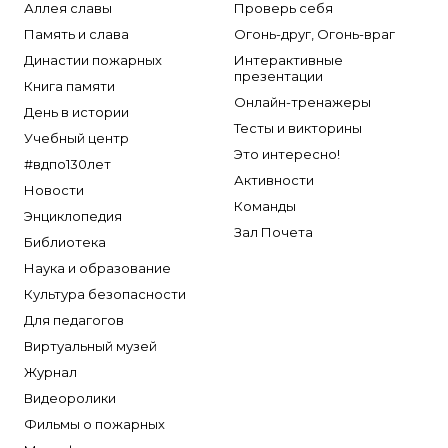
Аллея славы
Проверь себя
Память и слава
Огонь-друг, Огонь-враг
Династии пожарных
Интерактивные
презентации
Книга памяти
Онлайн-тренажеры
День в истории
Тесты и викторины
Учебный центр
Это интересно!
#вдпо130лет
Активности
Новости
Команды
Энциклопедия
Зал Почета
Библиотека
Наука и образование
Культура безопасности
Для педагогов
Виртуальный музей
Журнал
Видеоролики
Фильмы о пожарных