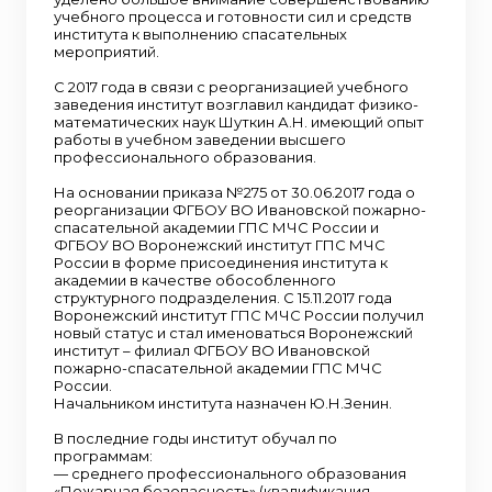
учебного процесса и готовности сил и средств
института к выполнению спасательных
мероприятий.
С 2017 года в связи с реорганизацией учебного
заведения институт возглавил кандидат физико-
математических наук Шуткин А.Н. имеющий опыт
работы в учебном заведении высшего
профессионального образования.
На основании приказа №275 от 30.06.2017 года о
реорганизации ФГБОУ ВО Ивановской пожарно-
спасательной академии ГПС МЧС России и
ФГБОУ ВО Воронежский институт ГПС МЧС
России в форме присоединения института к
академии в качестве обособленного
структурного подразделения. С 15.11.2017 года
Воронежский институт ГПС МЧС России получил
новый статус и стал именоваться Воронежский
институт – филиал ФГБОУ ВО Ивановской
пожарно-спасательной академии ГПС МЧС
России.
Начальником института назначен Ю.Н.Зенин.
В последние годы институт обучал по
программам:
— среднего профессионального образования
«Пожарная безопасность» (квалификация –