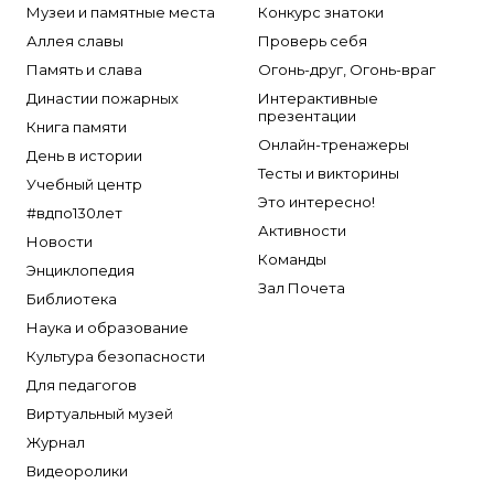
Музеи и памятные места
Конкурс знатоки
Аллея славы
Проверь себя
Память и слава
Огонь-друг, Огонь-враг
Династии пожарных
Интерактивные
презентации
Книга памяти
Онлайн-тренажеры
День в истории
Тесты и викторины
Учебный центр
Это интересно!
#вдпо130лет
Активности
Новости
Команды
Энциклопедия
Зал Почета
Библиотека
Наука и образование
Культура безопасности
Для педагогов
Виртуальный музей
Журнал
Видеоролики