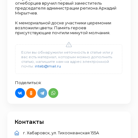
огнеборцев вручил первый заместитель
председателя администрации региона Аркадий
Мкрытчев.
К мемориальной доске участники церемонии
возложили цветы. Память героев
присутствующие почтили минутой молчания.
Если вы обнаружили неточность в статье или у
вас есть материал, которым можно дополнить
статью, напишите нам на адрес электронной
почты:
inteb@mail.ru
Поделиться:
Контакты
г. Хабаровск, ул. Тихоокеанская 155А