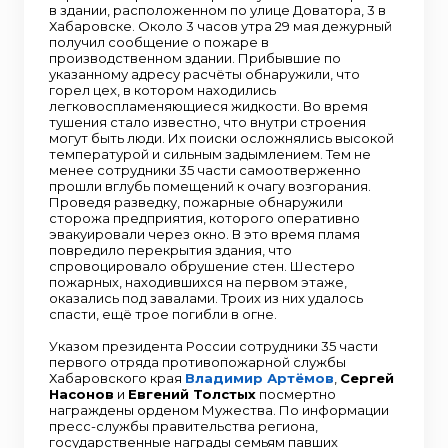
в здании, расположенном по улице Доватора, 3 в
Хабаровске. Около 3 часов утра 29 мая дежурный
получил сообщение о пожаре в
производственном здании. Прибывшие по
указанному адресу расчёты обнаружили, что
горел цех, в котором находились
легковоспламеняющиеся жидкости. Во время
тушения стало известно, что внутри строения
могут быть люди. Их поиски осложнялись высокой
температурой и сильным задымлением. Тем не
менее сотрудники 35 части самоотверженно
прошли вглубь помещений к очагу возгорания.
Проведя разведку, пожарные обнаружили
сторожа предприятия, которого оперативно
эвакуировали через окно. В это время пламя
повредило перекрытия здания, что
спровоцировало обрушение стен. Шестеро
пожарных, находившихся на первом этаже,
оказались под завалами. Троих из них удалось
спасти, ещё трое погибли в огне.
Указом президента России сотрудники 35 части
первого отряда противопожарной службы
Хабаровского края
Владимир Артёмов
,
Сергей
Насонов
и
Евгений Толстых
посмертно
награждены орденом Мужества. По информации
пресс-службы правительства региона,
государственные награды семьям павших