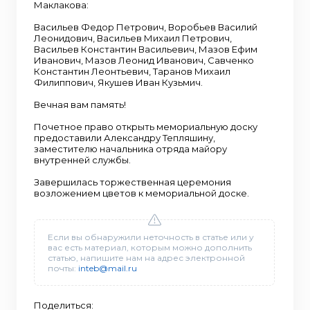
Маклакова:
Васильев Федор Петрович, Воробьев Василий
Леонидович, Васильев Михаил Петрович,
Васильев Константин Васильевич, Мазов Ефим
Иванович, Мазов Леонид Иванович, Савченко
Константин Леонтьевич, Таранов Михаил
Филиппович, Якушев Иван Кузьмич.
Вечная вам память!
Почетное право открыть мемориальную доску
предоставили Александру Тепляшину,
заместителю начальника отряда майору
внутренней службы.
Завершилась торжественная церемония
возложением цветов к мемориальной доске.
Если вы обнаружили неточность в статье или у
вас есть материал, которым можно дополнить
статью, напишите нам на адрес электронной
почты:
inteb@mail.ru
Поделиться: