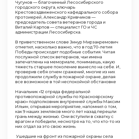
Чугунов — благочинный Лесосибирского
городского округа, ключарь
Крестовоздвиженского кафедрального собора
протоиерей, Александр Кривчиков —
председатель совета ветеранов города и
Виталий Карпов — специалист ГО и ЧС
администрации Лесосибирска.
В приветственном слове Зинур Мирзакремович
отметил, насколько важно, что в год 70-летия
Победы происходят подобные события. Читая
послужной список ветеранов, чьи имена
запечатлены на мемориале, понимаешь, какую
тяжесть старшее поколение вынесло на себе. И,
проверив себя огнем сражений, многие из них
продолжили службу в пожарной охране, делая
все возможное в той неспокойной обстановке
Начальник «12 отряда федеральной
противопожарной службы по Красноярскому
краю» подполковник внутренней службы Максим
Ильин, открывая мероприятие, напомнил о том,
как 9 наших земляков много лет назад перешли
грань между жизнью. Они вступили в схватку с
врагом и победили, несмотря на то, что кто-то из
них отдал за это свою жизнь.
Ушедшие на фронт из пожарной охраны села