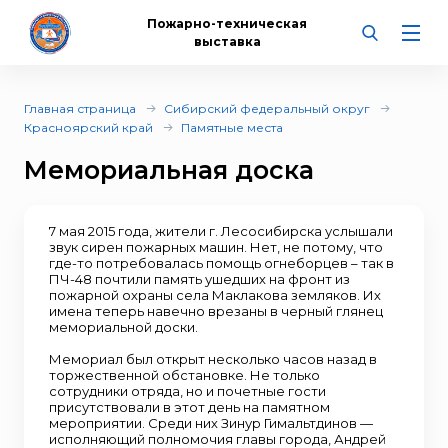
Пожарно-техническая
выставка
Главная страница
Сибирский федеральный округ
Красноярский край
Памятные места
Мемориальная доска
7 мая 2015 года, жители г. Лесосибирска услышали
звук сирен пожарных машин. Нет, не потому, что
где-то потребовалась помощь огнеборцев – так в
ПЧ-48 почтили память ушедших на фронт из
пожарной охраны села Маклакова земляков. Их
имена теперь навечно врезаны в черный глянец
мемориальной доски.
Мемориал был открыт несколько часов назад в
торжественной обстановке. Не только
сотрудники отряда, но и почетные гости
присутствовали в этот день на памятном
мероприятии. Среди них Зинур Гимальтдинов —
исполняющий полномочия главы города, Андрей