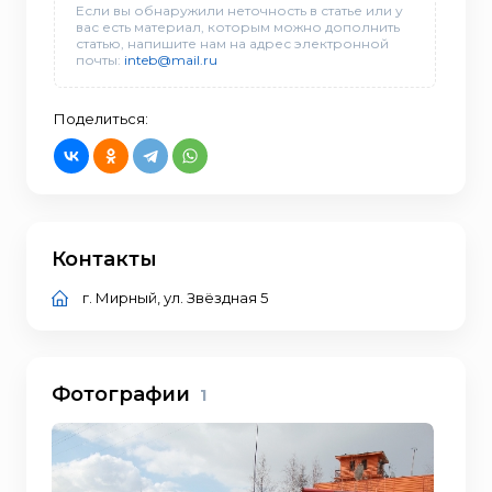
Если вы обнаружили неточность в статье или у
вас есть материал, которым можно дополнить
статью, напишите нам на адрес электронной
почты:
inteb@mail.ru
Поделиться:
Контакты
г. Мирный, ул. Звёздная 5
Фотографии
1