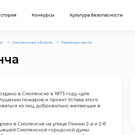
стория
Конкурсы
Культура безопасности
уг
Смоленская область
Памятные места
нча
дано в Смоленске в 1873 году «для
тушении пожаров и проект Устава этого
ваться из лиц, добровольно желающих в
оен в Смоленске на улице Глинки 2-а и 2-б
 бывшей Смоленской городской думы.