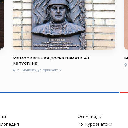
Мемориальная доска памяти А.Г.
М
Капустина
г. Смоленск, ул. Урицкого 7
сти
Олимпиады
клопедия
Конкурс знатоки