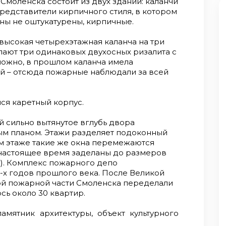
моленска состоит из двух зданий: каланчи
представители кирпичного стиля, в котором
ны не оштукатурены, кирпичные.
высокая четырехэтажная каланча на три
упают три одинаковых двухосных ризалита с
ожно, в прошлом каланча имела
й – отсюда пожарные наблюдали за всей
ся каретный корпус.
 сильно вытянутое вглубь двора
ым планом. Этажи разделяет подоконный
м этаже такие же окна перемежаются
настоящее время заделаны до размеров
). Комплекс пожарного депо
-х годов прошлого века. После Великой
ой пожарной части Смоленска переделали
сь около 30 квартир.
мятник архитектуры, объект культурного