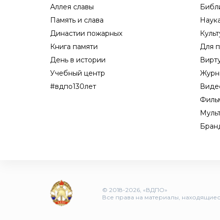
Аллея славы
Библ
Память и слава
Наук
Династии пожарных
Культ
Книга памяти
Для п
День в истории
Вирт
Учебный центр
Журн
#вдпо130лет
Виде
Филь
Муль
Бран
© 2018-2026, «ВДПО»
Все права на материалы, находящиеся