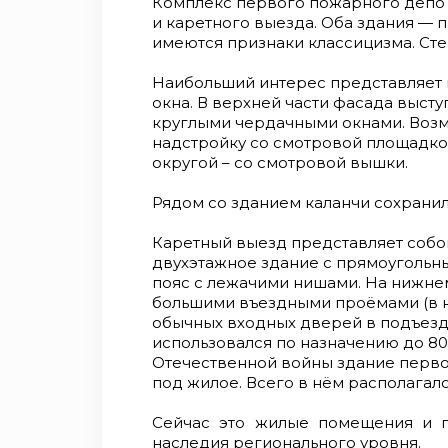
Комплекс первого пожарного депо С
и каретного выезда. Оба здания — 
имеются признаки классицизма. Сте
Наибольший интерес представляет 
окна. В верхней части фасада выст
круглыми чердачными окнами. Возм
надстройку со смотровой площадко
округой – со смотровой вышки.
Рядом со зданием каланчи сохранил
Каретный выезд представляет собой
двухэтажное здание с прямоугольн
пояс с лежачими нишами. На нижне
большими въездными проёмами (в 
обычных входных дверей в подъезд
использовался по назначению до 80
Отечественной войны здание перв
под жилое. Всего в нём располагало
Сейчас это жилые помещения и па
наследия регионального уровня.