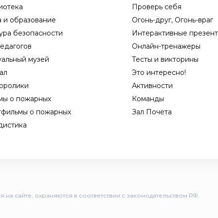
иотека
Проверь себя
а и образование
Огонь-друг, Огонь-враг
ура безопасности
Интерактивные презен
едагогов
Онлайн-тренажеры
уальный музей
Тесты и викторины
ал
Это интересно!
оролики
Активности
мы о пожарных
Команды
тфильмы о пожарных
Зал Почета
дистика
 на сайте, охраняются в соответствии с законодательством РФ.