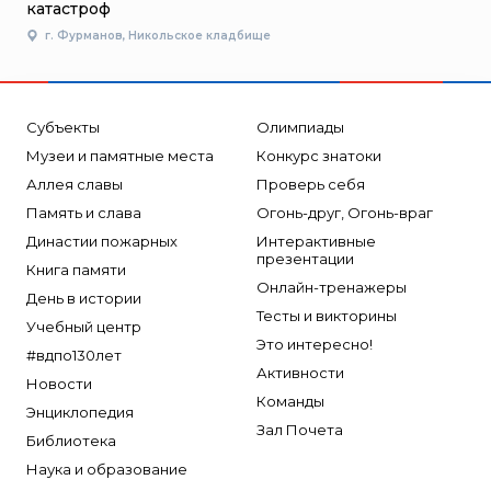
катастроф
г. Фурманов, Никольское кладбище
Субъекты
Олимпиады
Музеи и памятные места
Конкурс знатоки
Аллея славы
Проверь себя
Память и слава
Огонь-друг, Огонь-враг
Династии пожарных
Интерактивные
презентации
Книга памяти
Онлайн-тренажеры
День в истории
Тесты и викторины
Учебный центр
Это интересно!
#вдпо130лет
Активности
Новости
Команды
Энциклопедия
Зал Почета
Библиотека
Наука и образование