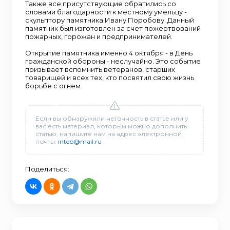
Также все присутствующие обратились со
словами благодарности к местному умельцу -
скульптору памятника Ивану Поробову. Данный
памятник был изготовлен за счет пожертвований
пожарных, горожан и предпринимателей.
Открытие памятника именно 4 октября - в День
гражданской обороны - неслучайно. Это событие
призывает вспомнить ветеранов, старших
товарищей и всех тех, кто посвятил свою жизнь
борьбе с огнем.
Если вы обнаружили неточность в статье или у
вас есть материал, которым можно дополнить
статью, напишите нам на адрес электронной
почты:
inteb@mail.ru
Поделиться: