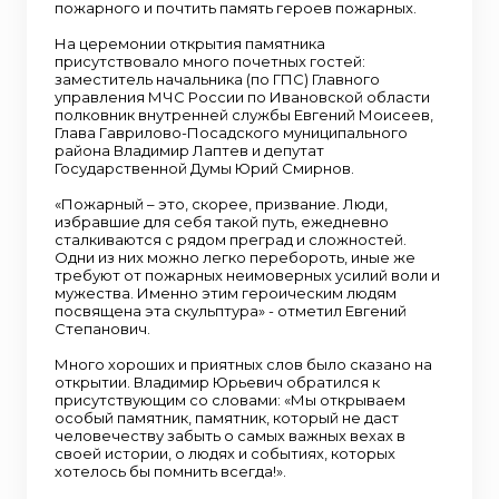
пожарного и почтить память героев пожарных.
На церемонии открытия памятника
присутствовало много почетных гостей:
заместитель начальника (по ГПС) Главного
управления МЧС России по Ивановской области
полковник внутренней службы Евгений Моисеев,
Глава Гаврилово-Посадского муниципального
района Владимир Лаптев и депутат
Государственной Думы Юрий Смирнов.
«Пожарный – это, скорее, призвание. Люди,
избравшие для себя такой путь, ежедневно
сталкиваются с рядом преград и сложностей.
Одни из них можно легко перебороть, иные же
требуют от пожарных неимоверных усилий воли и
мужества. Именно этим героическим людям
посвящена эта скульптура» - отметил Евгений
Степанович.
Много хороших и приятных слов было сказано на
открытии. Владимир Юрьевич обратился к
присутствующим со словами: «Мы открываем
особый памятник, памятник, который не даст
человечеству забыть о самых важных вехах в
своей истории, о людях и событиях, которых
хотелось бы помнить всегда!».