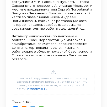
сотрудникам МЧС нашлись энтузиасты — глава
Саралинского поссовета Александр Мельверт и
местные предприниматели Сергей Погребной и
Владимир Лесовенко. Личный состав пожарной
части во главе с начальником Андреем
Волынщиковым взялись за реставрацию авто,
которое пришлось разобрать до рамы. На
восстановительные работы ушел целый год.
Детали пришлось искать по знакомым и
родственникам. Дорогостоящие материалы
приобретались за счет спонсорских средств:
деньги пожертвовали предприниматели,
работающие в области пожарной безопасности.
Стоит отметить, что таких машин в Хакасии не
осталось.
Если вы обнаружили неточность в статье или у
вас есть материал, которым можно дополнить
статью, напишите нам на адрес электронной
почты:
inteb@mail.ru
Поделиться: