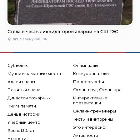
Стела в честь ликвидаторов аварии на СШ ГЭС
пгт. Черёмушки 106
Субъекты
Олимпиады
Музеи и памятные места
Конкурс знатоки
Аллея славы
Проверь себя
Память и слава
Огонь-друг, Огонь-враг
Династии пожарных
Интерактивные
презентации
Книга памяти
Онлайн-тренажеры
День в истории
Тесты и викторины
Учебный центр
Это интересно!
#вдпо130лет
Активности
Новости