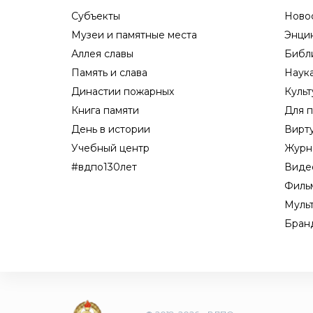
Субъекты
Ново
Музеи и памятные места
Энци
Аллея славы
Библ
Память и слава
Наук
Династии пожарных
Культ
Книга памяти
Для п
День в истории
Вирт
Учебный центр
Журн
#вдпо130лет
Виде
Филь
Муль
Бран