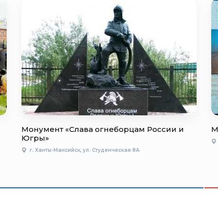
Монумент «Слава огнеборцам России и
М
Югры»
г. Ханты-Мансийск, ул. Студенческая 8А