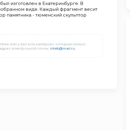
был изготовлен в Екатеринбурге. В
зобранном виде. Каждый фрагмент весит
втор памятника - тюменский скульптор
татье или у вас есть материал, которым можно
 адрес электронной почты:
inteb@mail.ru