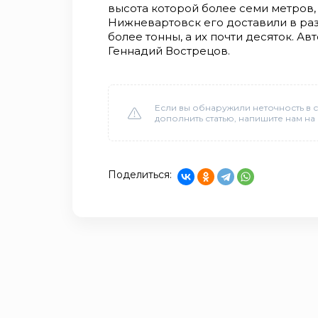
высота которой более семи метров, 
Нижневартовск его доставили в ра
более тонны, а их почти десяток. А
Геннадий Вострецов.
Если вы обнаружили неточность в с
дополнить статью, напишите нам на
Поделиться: