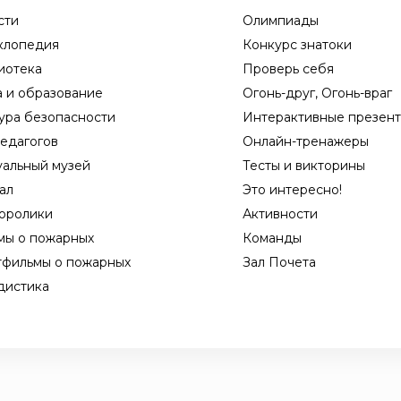
сти
Олимпиады
клопедия
Конкурс знатоки
иотека
Проверь себя
а и образование
Огонь-друг, Огонь-враг
ура безопасности
Интерактивные презен
едагогов
Онлайн-тренажеры
уальный музей
Тесты и викторины
ал
Это интересно!
оролики
Активности
мы о пожарных
Команды
тфильмы о пожарных
Зал Почета
дистика