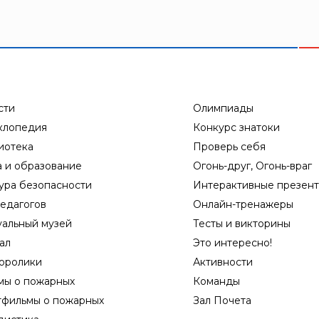
сти
Олимпиады
клопедия
Конкурс знатоки
иотека
Проверь себя
а и образование
Огонь-друг, Огонь-враг
ура безопасности
Интерактивные презен
едагогов
Онлайн-тренажеры
уальный музей
Тесты и викторины
ал
Это интересно!
оролики
Активности
мы о пожарных
Команды
тфильмы о пожарных
Зал Почета