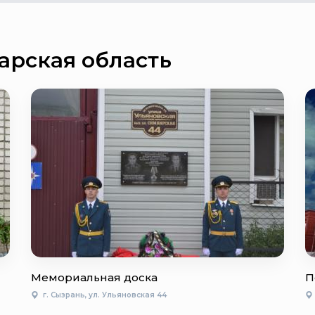
арская область
Мемориальная доска
П
г. Сызрань, ул. Ульяновская 44