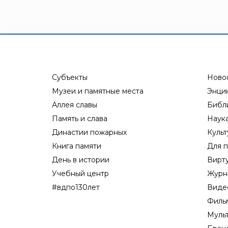
Субъекты
Ново
Музеи и памятные места
Энци
Аллея славы
Библ
Память и слава
Наук
Династии пожарных
Культ
Книга памяти
Для п
День в истории
Вирт
Учебный центр
Журн
#вдпо130лет
Виде
Филь
Муль