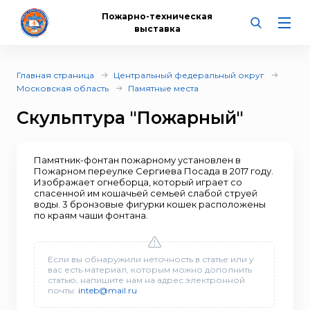
Пожарно-техническая
выставка
Главная страница
Центральный федеральный округ
Московская область
Памятные места
Скульптура "Пожарный"
Памятник-фонтан пожарному установлен в
Пожарном переулке Сергиева Посада в 2017 году.
Изображает огнеборца, который играет со
спасенной им кошачьей семьей слабой струей
воды. 3 бронзовые фигурки кошек расположены
по краям чаши фонтана.
Если вы обнаружили неточность в статье или у
вас есть материал, которым можно дополнить
статью, напишите нам на адрес электронной
почты:
inteb@mail.ru