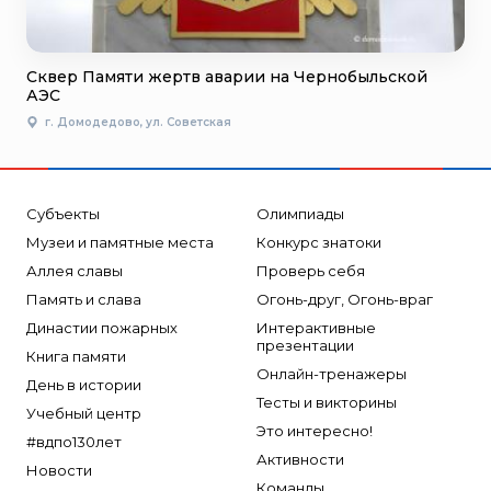
Сквер Памяти жертв аварии на Чернобыльской
АЭС
г. Домодедово, ул. Советская
Субъекты
Олимпиады
Музеи и памятные места
Конкурс знатоки
Аллея славы
Проверь себя
Память и слава
Огонь-друг, Огонь-враг
Династии пожарных
Интерактивные
презентации
Книга памяти
Онлайн-тренажеры
День в истории
Тесты и викторины
Учебный центр
Это интересно!
#вдпо130лет
Активности
Новости
Команды