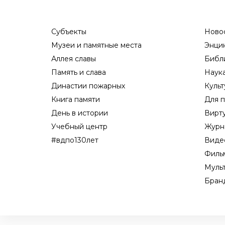
Субъекты
Ново
Музеи и памятные места
Энци
Аллея славы
Библ
Память и слава
Наук
Династии пожарных
Культ
Книга памяти
Для п
День в истории
Вирт
Учебный центр
Журн
#вдпо130лет
Виде
Филь
Муль
Бран