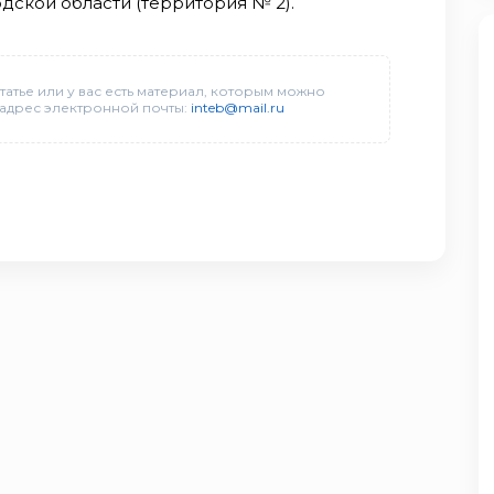
ской области (территория № 2).
татье или у вас есть материал, которым можно
 адрес электронной почты:
inteb@mail.ru