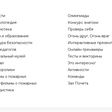
сти
Олимпиады
клопедия
Конкурс знатоки
иотека
Проверь себя
а и образование
Огонь-друг, Огонь-враг
ура безопасности
Интерактивные презен
едагогов
Онлайн-тренажеры
уальный музей
Тесты и викторины
ал
Это интересно!
оролики
Активности
мы о пожарных
Команды
тфильмы о пожарных
Зал Почета
дистика