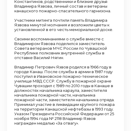
Константинов, родственники и близкие друзья
Владимира Язвова, личный состав и ветераны
канашского пожарно-спасательного гарнизона.
Участники митинга почтили память Владимира
Язвова минутой молчания и возложили цветы к
установленной в его честь мемориальной доске.
Своими воспоминаниями о службе вместе с
Владимиром Язвова поделился заместитель
Совета ветеранов МЧС России по Чувашской
Республике полковник внутренней службы в
отставке Василий Нягин.
Владимир Петрович Язвов родился в 1966 году в
городе Канаш. После службы в армии в 1987 году
поступил в Ивановское пожарно-техническое
училище МВД СССР. Службу в пожарной охране
Чувашии проходил с 1989 по 2010 годы в Канаше в
должностях начальника караула, заместителя
начальника пожарной части, начальника
пожарной части, заместителя начальника отряда.
Принимал участие в ликвидации крупного пожара
на территории Канашской нефтебазы в 1993 году.
Указом Президента Российской Федерации от 25
ноября 1994 года № 2118 Владимир Язвов
награжден медалью «За отвагу».