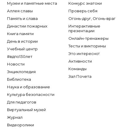
Музеи и памятные места
Конкурс знатоки
Аллея славы
Проверь себя
Память и слава
Огонь-друг, Огонь-враг
Династии пожарных
Интерактивные
презентации
Книга памяти
Онлайн-тренажеры
День в истории
Тесты и викторины
Учебный центр
Это интересно!
#вдпо130лет
Активности
Новости
Команды
Энциклопедия
Зал Почета
Библиотека
Наука и образование
Культура безопасности
Для педагогов
Виртуальный музей
Журнал
Видеоролики