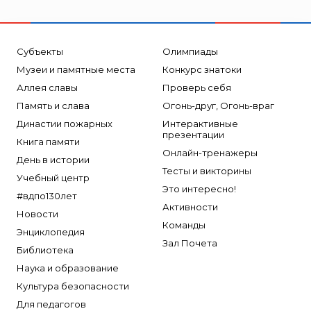
Субъекты
Олимпиады
Музеи и памятные места
Конкурс знатоки
Аллея славы
Проверь себя
Память и слава
Огонь-друг, Огонь-враг
Династии пожарных
Интерактивные
презентации
Книга памяти
Онлайн-тренажеры
День в истории
Тесты и викторины
Учебный центр
Это интересно!
#вдпо130лет
Активности
Новости
Команды
Энциклопедия
Зал Почета
Библиотека
Наука и образование
Культура безопасности
Для педагогов