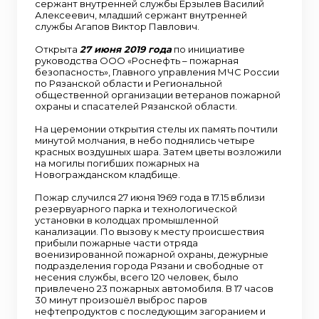
сержант внутренней службы Ерзылев Василий
Алексеевич, младший сержант внутренней
службы Агапов Виктор Павлович.
Открыта
27 июня 2019 года
по инициативе
руководства ООО «Роснефть – пожарная
безопасность», Главного управления МЧС России
по Рязанской области и Региональной
общественной организации ветеранов пожарной
охраны и спасателей Рязанской области.
На церемонии открытия стелы их память почтили
минутой молчания, в небо поднялись четыре
красных воздушных шара. Затем цветы возложили
на могилы погибших пожарных на
Новогражданском кладбище.
Пожар случился 27 июня 1969 года в 17.15 вблизи
резервуарного парка и технологической
установки в колодцах промышленной
канализации. По вызову к месту происшествия
прибыли пожарные части отряда
военизированной пожарной охраны, дежурные
подразделения города Рязани и свободные от
несения службы, всего 120 человек, было
привлечено 23 пожарных автомобиля. В 17 часов
30 минут произошёл выброс паров
нефтепродуктов с последующим загоранием и