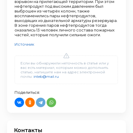
взрывом на прилегающей территории. При этом
нефтепродукт под высоким давлением был
выброшен из четырёх колонн, также
воспламенились пары нефтепродуктов,
выходящих из дыхательной арматуры резервуара.
В зоне горения паров нефтепродуктов тогда
оказались 13 человек личного состава пожарных
частей, которые получили сильные ожоги.
Источник
Если вы обнаружили неточность в статье или у
вас есть материал, которым можно дополнить
статью, напишите нам на адрес электронной
почты:
inteb@mail.ru
Поделиться:
Контакты