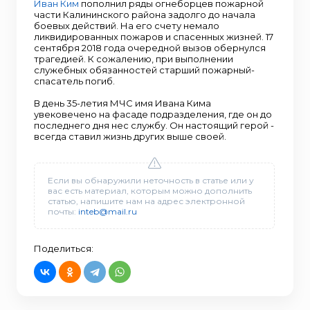
Иван Ким
пополнил ряды огнеборцев пожарной
части Калининского района задолго до начала
боевых действий. На его счету немало
ликвидированных пожаров и спасенных жизней. 17
сентября 2018 года очередной вызов обернулся
трагедией. К сожалению, при выполнении
служебных обязанностей старший пожарный-
спасатель погиб.
В день 35-летия МЧС имя Ивана Кима
увековечено на фасаде подразделения, где он до
последнего дня нес службу. Он настоящий герой -
всегда ставил жизнь других выше своей.
Если вы обнаружили неточность в статье или у
вас есть материал, которым можно дополнить
статью, напишите нам на адрес электронной
почты:
inteb@mail.ru
Поделиться: