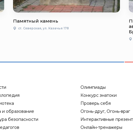
Памятный камень
П
а
ст. Северская, ул. Казачья 178
Б
сти
Олимпиады
клопедия
Конкурс знатоки
иотека
Проверь себя
а и образование
Огонь-друг, Огонь-враг
ура безопасности
Интерактивные презен
едагогов
Онлайн-тренажеры