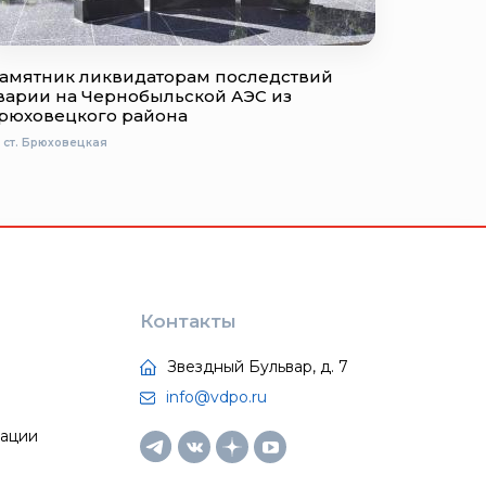
амятник ликвидаторам последствий
варии на Чернобыльской АЭС из
рюховецкого района
ст. Брюховецкая
Контакты
Звездный Бульвар, д. 7
info@vdpo.ru
тации