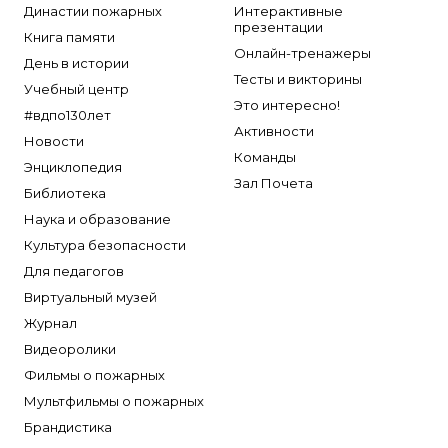
Династии пожарных
Интерактивные
презентации
Книга памяти
Онлайн-тренажеры
День в истории
Тесты и викторины
Учебный центр
Это интересно!
#вдпо130лет
Активности
Новости
Команды
Энциклопедия
Зал Почета
Библиотека
Наука и образование
Культура безопасности
Для педагогов
Виртуальный музей
Журнал
Видеоролики
Фильмы о пожарных
Мультфильмы о пожарных
Брандистика