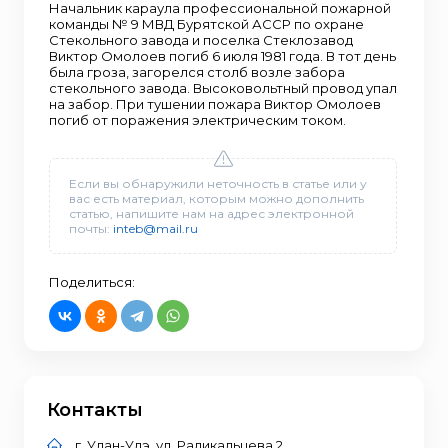
Начальник караула профессиональной пожарной
команды № 9 МВД Бурятской АССР по охране
Стекольного завода и поселка Стеклозавод
Виктор Омолоев погиб 6 июля 1981 года. В тот день
была гроза, загорелся столб возле забора
стекольного завода. Высоковольтный провод упал
на забор. При тушении пожара Виктор Омолоев
погиб от поражения электрическим током.
Если вы обнаружили неточность в статье или у
вас есть материал, которым можно дополнить
статью, напишите нам на адрес электронной
почты:
inteb@mail.ru
Поделиться:
Контакты
г. Улан-Удэ, ул. Радикальцева 2