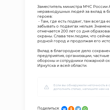
Заместитель министра МЧС России 
неравнодушных людей за вклад в б
героев:
- Там, где есть подвиг, там всегда ес
забывать о подвигах нельзя. Знамена
отмечается 200 лет со дня образов
охраны. Слава тем людям, что сейча
родной город и продолжая его ист
Вклад в благородное дело сохране
предприятия, организации, частны
обороны и сотрудники пожарной ох
Иркутска и всей области.
Если вы обнаружили неточность в с
дополнить статью, напишите нам на
Поделиться: