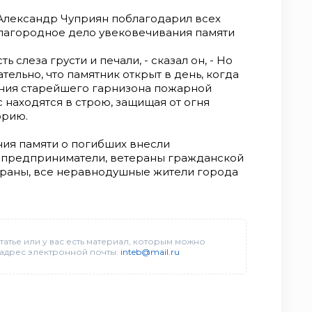
Александр Чуприян поблагодарил всех
лагородное дело увековечивания памяти
ть слеза грусти и печали, - сказал он, - Но
тельно, что памятник открыт в день, когда
ания старейшего гарнизона пожарной
с находятся в строю, защищая от огня
орию.
ния памяти о погибших внесли
е предприниматели, ветераны гражданской
раны, все неравнодушные жители города
татье или у вас есть материал, которым можно
 адрес электронной почты:
inteb@mail.ru