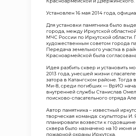
Красноармейской и Дзержинского.
Установлен 16 мая 2014 года, официа
Для установки памятника было выде
города, между Иркутской областно
МЧС России по Иркутской области. 
художественным советом города па
Передача земельного участка в ра
Красноармейской была согласована
Идея разбить сквер и установить м
2013 года, унесшей жизни спасател
затора в Катангском районе. Тогда 
Ми-8, среди погибших — ВрИО нача
внутренней службы Станислав Омел
поисково-спасательного отряда Ал
Автор памятника – известный иркутс
творческая команда: скульпторы И. 
планировали возвести к годовщине
сквера было назначено на 10 июня 
пожарной охраны Иркутска.