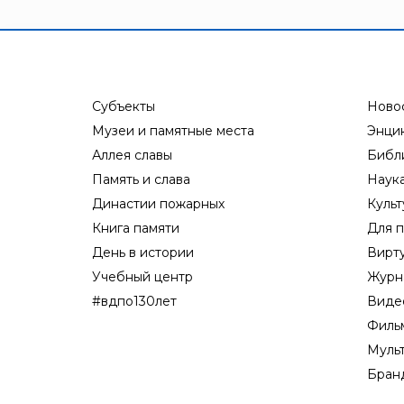
Субъекты
Ново
Музеи и памятные места
Энци
Аллея славы
Библ
Память и слава
Наук
Династии пожарных
Культ
Книга памяти
Для п
День в истории
Вирт
Учебный центр
Журн
#вдпо130лет
Виде
Филь
Муль
Бран