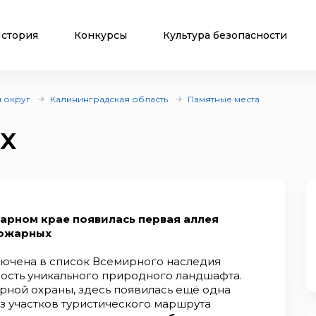
стория
Конкурсы
Культура безопасности
 округ
Калининградская область
Памятные места
х
тарном крае появилась первая аллея
ожарных
лючена в список Всемирного наследия
ость уникального природного ландшафта.
арной охраны, здесь появилась ещё одна
з участков туристического маршрута