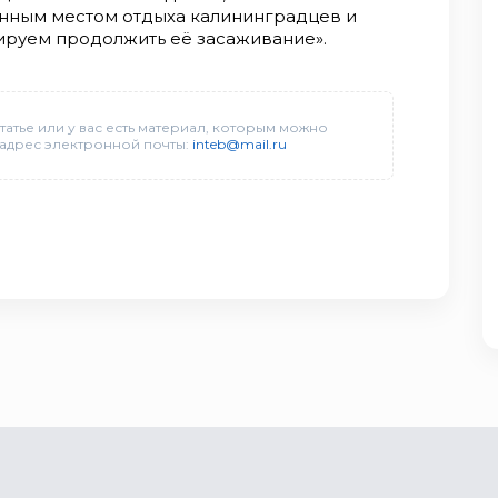
енным местом отдыха калининградцев и
ируем продолжить её засаживание».
татье или у вас есть материал, которым можно
 адрес электронной почты:
inteb@mail.ru