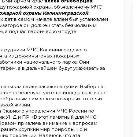
я в янтарном крае
аллея огнеборцев
.
ду пожарной охраны, объявленному МЧС
пожарной охраны Калининградской
ых дат в самом начале аллеи был установлен
низаторов он должен стать безмолвным
, а подчас героическом труде
сотрудники МЧС, Калининградского
ята из дружины юных пожарных
работники национального парка. Они
тарем, а в дальнейшем будут ухаживать за
нальном парке засажена туями. Выбор на
но вечнозеленую тую ещё иногда называют
оеобразным символом пожарных, готовых
чужой жизни.
а Главного управления МЧС России по
ик УНД и ПР: «В этот памятный для МЧС
образом привлечь внимание к вопросам
хранить хрупкий мир природы, но и
щих поколений. Надеюсь, что эта