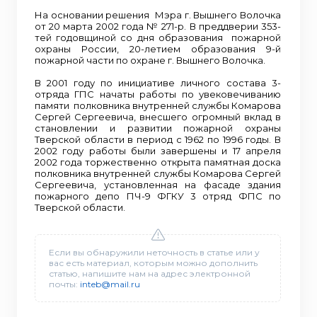
На основании решения Мэра г. Вышнего Волочка
от 20 марта 2002 года № 271-р. В преддверии 353-
тей годовщиной со дня образования пожарной
охраны России, 20-летием образования 9-й
пожарной части по охране г. Вышнего Волочка.
В 2001 году по инициативе личного состава 3-
отряда ГПС начаты работы по увековечиванию
памяти полковника внутренней службы Комарова
Сергей Сергеевича, внесшего огромный вклад в
становлении и развитии пожарной охраны
Тверской области в период с 1962 по 1996 годы. В
2002 году работы были завершены и 17 апреля
2002 года торжественно открыта памятная доска
полковника внутренней службы Комарова Сергей
Сергеевича, установленная на фасаде здания
пожарного депо ПЧ-9 ФГКУ 3 отряд ФПС по
Тверской области.
Если вы обнаружили неточность в статье или у
вас есть материал, которым можно дополнить
статью, напишите нам на адрес электронной
почты:
inteb@mail.ru