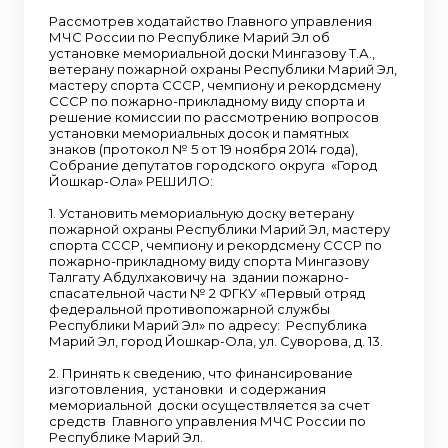
Рассмотрев ходатайство Главного управления
МЧС России по Республике Марий Эл об
установке мемориальной доски Мингазову Т.А.,
ветерану пожарной охраны Республики Марий Эл,
мастеру спорта СССР, чемпиону и рекордсмену
СССР по пожарно-прикладному виду спорта и
решение комиссии по рассмотрению вопросов
установки мемориальных досок и памятных
знаков (протокол № 5 от 19 ноября 2014 года),
Собрание депутатов городского округа «Город
Йошкар-Ола» РЕШИЛО:
1. Установить мемориальную доску ветерану
пожарной охраны Республики Марий Эл, мастеру
спорта СССР, чемпиону и рекордсмену СССР по
пожарно-прикладному виду спорта Мингазову
Талгату Абдулхаковичу на здании пожарно-
спасательной части № 2 ФГКУ «Первый отряд
федеральной противопожарной службы
Республики Марий Эл» по адресу: Республика
Марий Эл, город Йошкар-Ола, ул. Суворова, д. 13.
2. Принять к сведению, что финансирование
изготовления, установки и содержания
мемориальной доски осуществляется за счет
средств Главного управления МЧС России по
Республике Марий Эл.