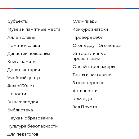
Субъекты
Олимпиады
Музеи и памятные места
Конкурс знатоки
Аллея славы
Проверь себя
Память и слава
Огонь-друг, Огонь-враг
Династии пожарных
Интерактивные
презентации
Книга памяти
Онлайн-тренажеры
День в истории
Тесты и викторины
Учебный центр
Это интересно!
#вдпо130лет
Активности
Новости
Команды
Энциклопедия
Зал Почета
Библиотека
Наука и образование
Культура безопасности
Для педагогов