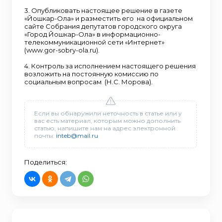
3. Опубликовать настоящее решение в газете
«Йошкар-Ола» и разместить его на официальном
сайте Собрания депутатов городского округа
«Город Йошкар-Ола» в информационно-
телекоммуникационной сети «Интернет»
(www.gor-sobry-ola.ru).
4. Контроль за исполнением настоящего решения
возложить на постоянную комиссию по
социальным вопросам (Н.С. Морова).
Если вы обнаружили неточность в статье или у
вас есть материал, которым можно дополнить
статью, напишите нам на адрес электронной
почты:
inteb@mail.ru
Поделиться: