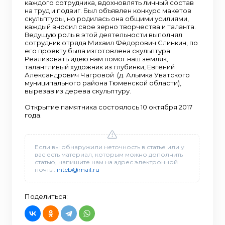
каждого сотрудника, вдохновлять личный состав
на труд и подвиг. Был объявлен конкурс макетов
скульптуры, но родилась она общими усилиями,
каждый вносил свое зерно творчества и таланта.
Ведущую роль в этой деятельности выполнял
сотрудник отряда Михаил Фёдорович Слинкин, по
его проекту была изготовлена скульптура.
Реализовать идею нам помог наш земляк,
талантливый художник из глубинки, Евгений
Александрович Чагровой (д. Алымка Уватского
муниципального района Тюменской области),
вырезав из дерева скульптуру.
Открытие памятника состоялось 10 октября 2017
года.
Если вы обнаружили неточность в статье или у
вас есть материал, которым можно дополнить
статью, напишите нам на адрес электронной
почты:
inteb@mail.ru
Поделиться: