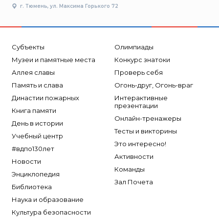
г. Тюмень, ул. Максима Горького 72
Субъекты
Олимпиады
Музеи и памятные места
Конкурс знатоки
Аллея славы
Проверь себя
Память и слава
Огонь-друг, Огонь-враг
Династии пожарных
Интерактивные
презентации
Книга памяти
Онлайн-тренажеры
День в истории
Тесты и викторины
Учебный центр
Это интересно!
#вдпо130лет
Активности
Новости
Команды
Энциклопедия
Зал Почета
Библиотека
Наука и образование
Культура безопасности