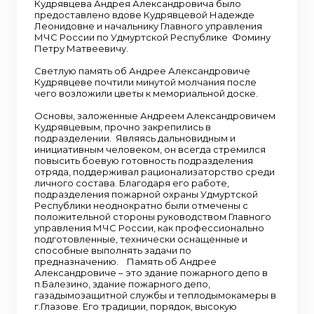
Кудрявцева Андрея Александровича было
предоставлено вдове Кудрявцевой Надежде
Леонидовне и начальнику Главного управления
МЧС России по Удмуртской Республике Фомину
Петру Матвеевичу.
Светлую память об Андрее Александровиче
Кудрявцеве почтили минутой молчания после
чего возложили цветы к мемориальной доске.
Основы, заложенные Андреем Александровичем
Кудрявцевым, прочно закрепились в
подразделении. Являясь дальновидным и
инициативным человеком, он всегда стремился
повысить боевую готовность подразделения
отряда, поддерживал рационализаторство среди
личного состава. Благодаря его работе,
подразделения пожарной охраны Удмуртской
Республики неоднократно были отмечены с
положительной стороны руководством Главного
управления МЧС России, как профессионально
подготовленные, технически оснащенные и
способные выполнять задачи по
предназначению. Память об Андрее
Александровиче – это здание пожарного депо в
п.Балезино, здание пожарного депо,
газадымозащитной службы и теплодымокамеры в
г.Глазове. Его традиции, порядок, высокую