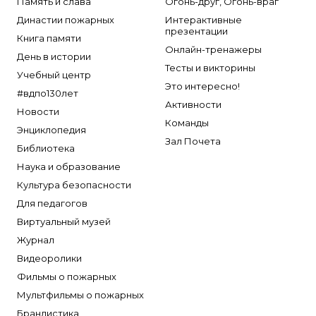
Память и слава
Огонь-друг, Огонь-враг
Династии пожарных
Интерактивные
презентации
Книга памяти
Онлайн-тренажеры
День в истории
Тесты и викторины
Учебный центр
Это интересно!
#вдпо130лет
Активности
Новости
Команды
Энциклопедия
Зал Почета
Библиотека
Наука и образование
Культура безопасности
Для педагогов
Виртуальный музей
Журнал
Видеоролики
Фильмы о пожарных
Мультфильмы о пожарных
Брандистика