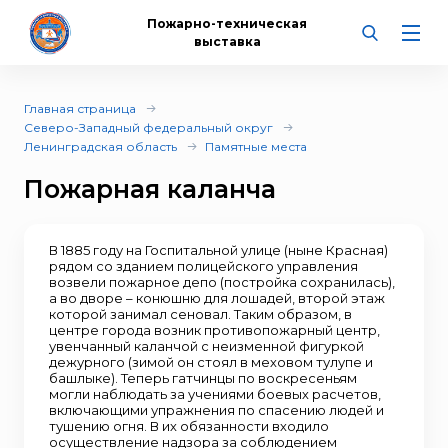
Пожарно-техническая
выставка
Главная страница
Северо-Западный федеральный округ
Ленинградская область
Памятные места
Пожарная каланча
В 1885 году на Госпитальной улице (ныне Красная)
рядом со зданием полицейского управления
возвели пожарное депо (постройка сохранилась),
а во дворе – конюшню для лошадей, второй этаж
которой занимал сеновал. Таким образом, в
центре города возник противопожарный центр,
увенчанный каланчой с неизменной фигуркой
дежурного (зимой он стоял в меховом тулупе и
башлыке). Теперь гатчинцы по воскресеньям
могли наблюдать за учениями боевых расчетов,
включающими упражнения по спасению людей и
тушению огня. В их обязанности входило
осуществление надзора за соблюдением