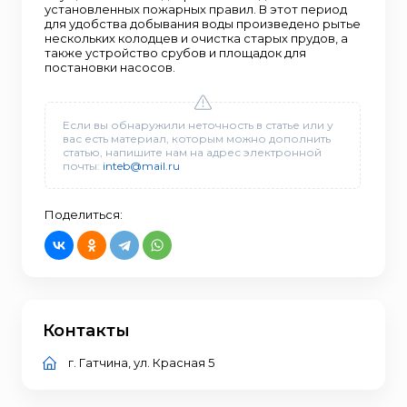
установленных пожарных правил. В этот период
для удобства добывания воды произведено рытье
нескольких колодцев и очистка старых прудов, а
также устройство срубов и площадок для
постановки насосов.
Если вы обнаружили неточность в статье или у
вас есть материал, которым можно дополнить
статью, напишите нам на адрес электронной
почты:
inteb@mail.ru
Поделиться:
Контакты
г. Гатчина, ул. Красная 5