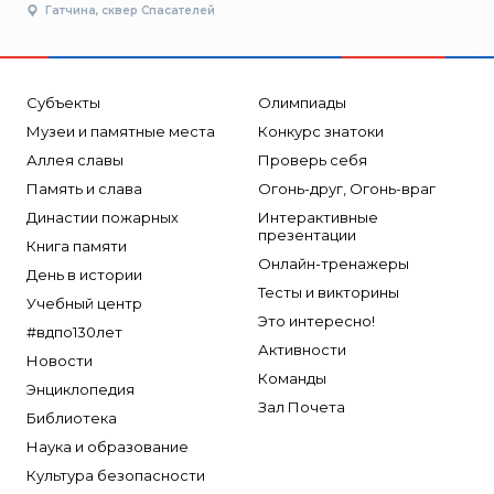
Гатчина, сквер Спасателей
Субъекты
Олимпиады
Музеи и памятные места
Конкурс знатоки
Аллея славы
Проверь себя
Память и слава
Огонь-друг, Огонь-враг
Династии пожарных
Интерактивные
презентации
Книга памяти
Онлайн-тренажеры
День в истории
Тесты и викторины
Учебный центр
Это интересно!
#вдпо130лет
Активности
Новости
Команды
Энциклопедия
Зал Почета
Библиотека
Наука и образование
Культура безопасности