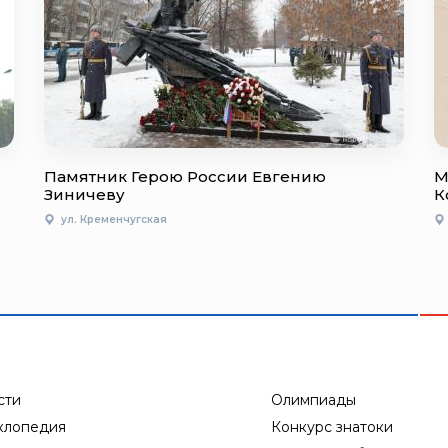
Памятник Герою России Евгению
М
Зиничеву
К
ул. Кременчугская
сти
Олимпиады
клопедия
Конкурс знатоки