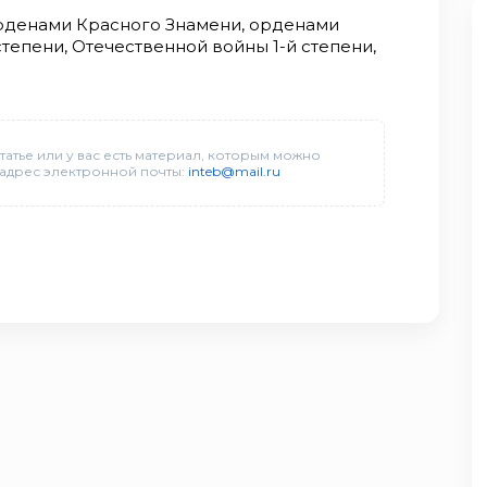
рденами Красного Знамени, орденами
степени, Отечественной войны 1-й степени,
татье или у вас есть материал, которым можно
 адрес электронной почты:
inteb@mail.ru