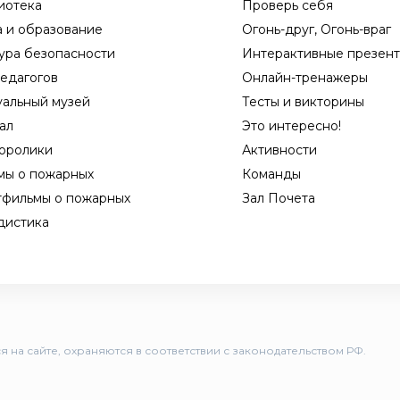
иотека
Проверь себя
а и образование
Огонь-друг, Огонь-враг
ура безопасности
Интерактивные презен
едагогов
Онлайн-тренажеры
уальный музей
Тесты и викторины
ал
Это интересно!
оролики
Активности
мы о пожарных
Команды
тфильмы о пожарных
Зал Почета
дистика
 на сайте, охраняются в соответствии с законодательством РФ.