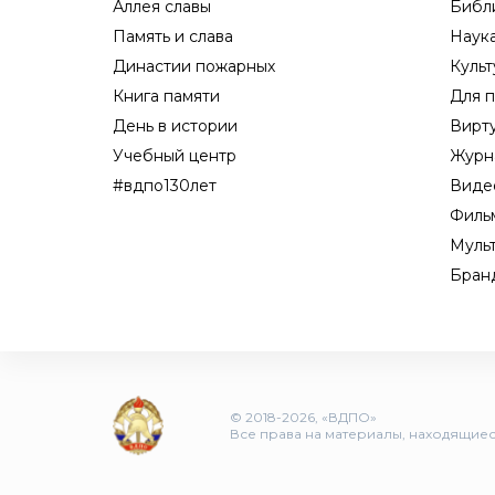
Аллея славы
Библ
Память и слава
Наук
Династии пожарных
Культ
Книга памяти
Для п
День в истории
Вирт
Учебный центр
Журн
#вдпо130лет
Виде
Филь
Муль
Бран
© 2018-2026, «ВДПО»
Все права на материалы, находящиеся