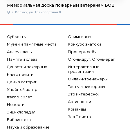
Мемориальная доска пожарным ветеранам ВОВ
г. Волжск, ул. Транспортная 8
Субъекты
Олимпиады
Музеи и памятные места
Конкурс знатоки
Аллея славы
Проверь себя
Память и слава
Огонь-друг, Огонь-враг
Династии пожарных
Интерактивные
презентации
Книга памяти
Онлайн-тренажеры
День в истории
Тесты и викторины
Учебный центр
Это интересно!
#вдпо130лет
Активности
Новости
Команды
Энциклопедия
Зал Почета
Библиотека
Наука и образование