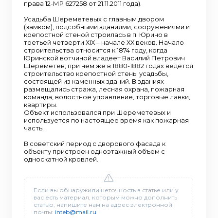
права 12-МР 627258 от 21.11.2011 года).
Усадьба Шереметевых с главным двором
(замком), подсобными зданиями, сооружениями и
крепостной стеной строилась в п. Юрино в
третьей четверти ХIХ – начале ХХ веков. Начало
строительства относится к 1874 году, когда
Юринской вотчиной владеет Василий Петрович
Шереметев, при нем же в 1880-1882 годах ведется
строительство крепостной стены усадьбы,
состоящей из каменных зданий. В зданиях
размещались стража, лесная охрана, пожарная
команда, волостное управление, торговые лавки,
квартиры.
Объект использовался при Шереметевых и
используется по настоящее время как пожарная
часть.
В советский период с дворового фасада к
объекту пристроен одноэтажный объем с
односкатной кровлей.
Если вы обнаружили неточность в статье или у
вас есть материал, которым можно дополнить
статью, напишите нам на адрес электронной
почты:
inteb@mail.ru