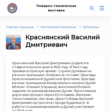
Пожарно-техническая
выставка
Главная страница
Республика Калмыкия
Ветераны
Краснянский Василий
Дмитриевич
Краснянский Василий Дмитриевич родился в
Ставропольском крае в 1925 году. В 1943 году
призван в Красную армию. Служил рулевым на
речном тральщике «Майкан» в составе 1 бригады
Краснознаменной Дунайской флотилии. Бригада
речных тральщиков базировалась на реке Дунай
вблизи г.Измаил (Украина), выполняла боевое
задание по разминированию Дуная. Фронтовыми
дорогами прошел через Югославию, Венгрию,
Чехословакию, Австрию. День Победы Василий
Дмитриевич встретил в городе Будапеште. В
работе по разминированию р.Дунай участвовал
до 1946 года.