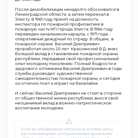
После демобилизации ненадолго обосновался в
Ленинградской области, а затем переехал в
Элисту. В 1961 году принят на должность
инспектора по пожарной профилактике в
пожарную часть №1 города Элиста. В 1964 году
переведен начальником караула, с 1971 года -
оперативный дежурный по отряду. В общем, в
пожарной охране Василий Дмитриевич
проработал около 20 лет. Краснянский В.Д. внес
большой вклад в становление пожарной охраны
республики, передавая свой профессиональный
опыт молодому поколению. Полный бодрости и
здорового оптимизма Василий Дмитриевич в годы
службы руководил художественной
самодеятельностью пожарной охраны, и сегодня
он отлично поет и играет на балалайке.
И сейчас Василий Дмитриевич не стоит в стороне
от общественной жизни республики, внося свой
неоценимый вклад в военно-патриотическое
воспитание молодежи.
Если вы обнаружили неточность в статье или у
вас есть материал, которым можно дополнить