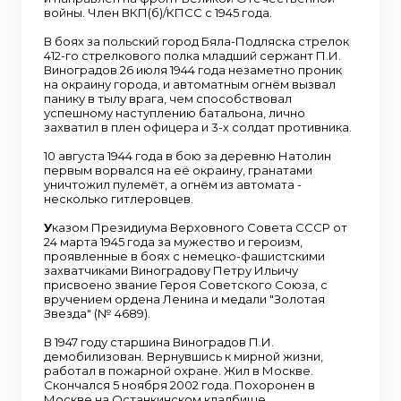
войны. Член ВКП(б)/КПСС с 1945 года.
В боях за польский город Бяла-Подляска стрелок
412-го стрелкового полка младший сержант П.И.
Виноградов 26 июля 1944 года незаметно проник
на окраину города, и автоматным огнём вызвал
панику в тылу врага, чем способствовал
успешному наступлению батальона, лично
захватил в плен офицера и 3-х солдат противника.
10 августа 1944 года в бою за деревню Натолин
первым ворвался на её окраину, гранатами
уничтожил пулемёт, а огнём из автомата -
несколько гитлеровцев.
У
казом Президиума Верховного Совета СССР от
24 марта 1945 года за мужество и героизм,
проявленные в боях с немецко-фашистскими
захватчиками Виноградову Петру Ильичу
присвоено звание Героя Советского Союза, с
вручением ордена Ленина и медали "Золотая
Звезда" (№ 4689).
В 1947 году старшина Виноградов П.И.
демобилизован. Вернувшись к мирной жизни,
работал в пожарной охране. Жил в Москве.
Скончался 5 ноября 2002 года. Похоронен в
Москве на Останкинском кладбище.