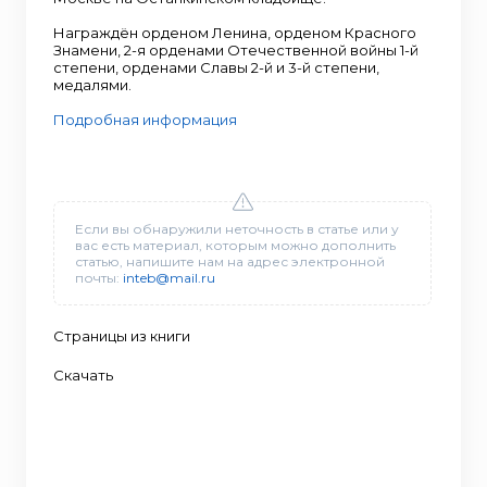
Награждён орденом Ленина, орденом Красного
Знамени, 2-я орденами Отечественной войны 1-й
степени, орденами Славы 2-й и 3-й степени,
медалями.
Подробная информация
Если вы обнаружили неточность в статье или у
вас есть материал, которым можно дополнить
статью, напишите нам на адрес электронной
почты:
inteb@mail.ru
Страницы из книги
Скачать