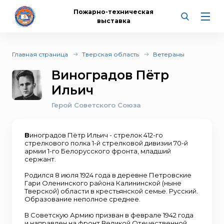
Пожарно-техническая
выставка
Главная страница
Тверская область
Ветераны
Виноградов Пётр
Ильич
Герой Советского Союза
В
иноградов Пётр Ильич - стрелок 412-го
стрелкового полка 1-й стрелковой дивизии 70-й
армии 1-го Белорусского фронта, младший
сержант.
Родился 8 июля 1924 года в деревне Петровские
Гари Оленинского района Калининской (ныне
Тверской) области в крестьянской семье. Русский.
Образование неполное среднее.
В Советскую Армию призван в феврале 1942 года
и направлен на фронт Великой Отечественной