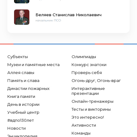
Беляев Станислав Николаевич
начальник ПСО
Субъекты
Олимпиады
Музеи и памятные места
Конкурс знатоки
Аллея славы
Проверь себя
Память и слава
Огонь-друг, Огонь-враг
Династии пожарных
Интерактивные
презентации
Книга памяти
Онлайн-тренажеры
День в истории
Тесты и викторины
Учебный центр
Это интересно!
#вдпо130лет
Активности
Новости
Команды
Энциклопедия