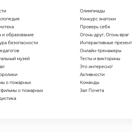
сти
Олимпиады
клопедия
Конкурс знатоки
иотека
Проверь себя
а и образование
Огонь-друг, Огонь-враг
ура безопасности
Интерактивные презен
едагогов
Онлайн-тренажеры
уальный музей
Тесты и викторины
ал
Это интересно!
оролики
Активности
мы о пожарных
Команды
тфильмы о пожарных
Зал Почета
дистика