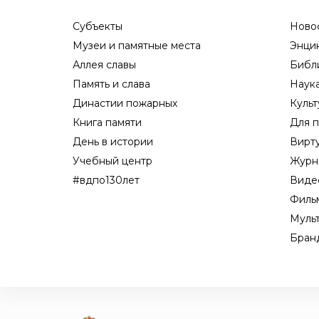
Субъекты
Ново
Музеи и памятные места
Энци
Аллея славы
Библ
Память и слава
Наук
Династии пожарных
Культ
Книга памяти
Для п
День в истории
Вирт
Учебный центр
Журн
#вдпо130лет
Виде
Филь
Муль
Бран