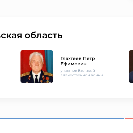
ская область
Глахтеев Петр
Ефимович
участник Великой
Отечественной войны