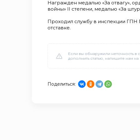
Награжден медалью «За отвагу», ор
войны» II степени, медалью «За шту
Проходил службу в инспекции ГПН 
отставке.
Если вы обнаружили неточность в с
дополнить статью, напишите нам на
Поделиться: