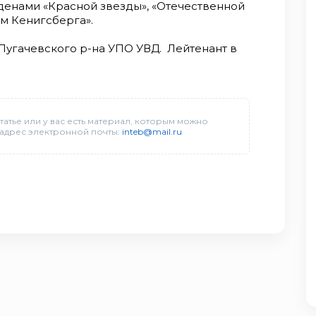
денами «Красной звезды», «Отечественной
рм Кенигсберга».
Пугачевского p-на УПО УВД. Лейтенант в
татье или у вас есть материал, которым можно
 адрес электронной почты:
inteb@mail.ru