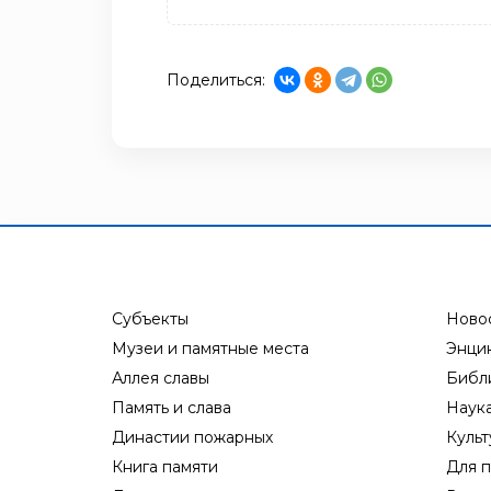
Поделиться:
Субъекты
Ново
Музеи и памятные места
Энци
Аллея славы
Библ
Память и слава
Наук
Династии пожарных
Культ
Книга памяти
Для п