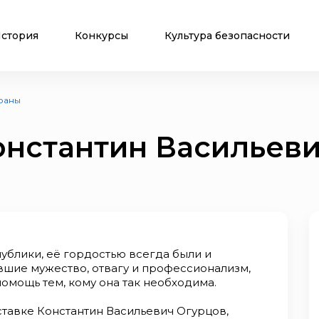
стория
Конкурсы
Культура безопасности
раны
онстантин Васильев
публики, её гордостью всегда были и
вшие мужество, отвагу и профессионализм,
омощь тем, кому она так необходима.
тавке Константин Васильевич Огурцов,