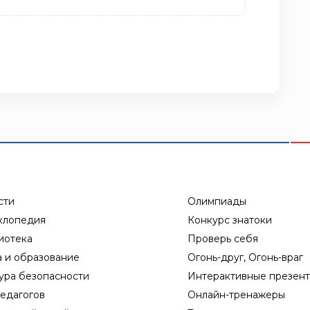
сти
Олимпиады
клопедия
Конкурс знатоки
иотека
Проверь себя
а и образование
Огонь-друг, Огонь-враг
ура безопасности
Интерактивные презен
едагогов
Онлайн-тренажеры