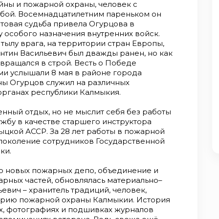
йны и пожарной охраны, человек с
ьбой. Восемнадцатилетним пареньком он
товая судьба привела Огурцова в
 особого назначения внутренних войск.
тылу врага, на территории стран Европы,
нтин Васильевич был дважды ранен, но как
звращался в строй. Весть о Победе
ми услышали 8 мая в районе города
ны Огурцов служил на различных
органах республики Калмыкия.
женный отдых, но не мыслит себя без работы
ужбу в качестве старшего инструктора
цкой АССР. За 28 лет работы в пожарной
 поколение сотрудников Государственной
ки.
о новых пожарных депо, объединение и
рных частей, обновлялась материально–
ьевич – хранитель традиций, человек,
орию пожарной охраны Калмыкии. История
ах, фотографиях и подшивках журналов