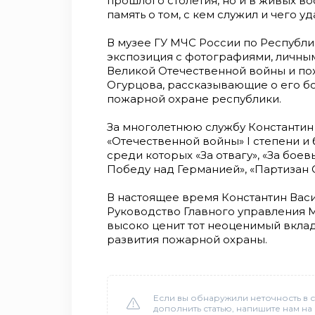
прошлого столетия, но и в живых в
память о том, с кем служил и чего уд
В музее ГУ МЧС России по Республи
экспозиция с фотографиями, личны
Великой Отечественной войны и п
Огурцова, рассказывающие о его бо
пожарной охране республики.
За многолетнюю службу Константи
«Отечественной войны» I степени и
среди которых «За отвагу», «За боев
Победу над Германией», «Партизан 
В настоящее время Константин Васи
Руководство Главного управления 
высоко ценит тот неоценимый вклад
развития пожарной охраны.
Если вы обнаружили неточность в с
дополнить статью, напишите нам на