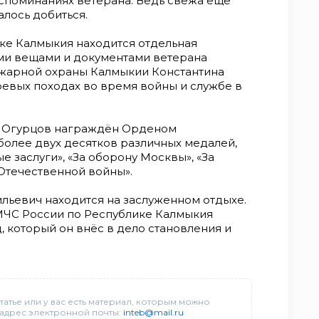
оспоминаниях ветерана. Ведь свежа ещё
алось добиться.
ке Калмыкия находится отдельная
ми вещами и документами ветерана
ожарной охраны Калмыкии Константина
евых походах во время войны и службе в
н Огурцов награждён Орденом
 более двух десятков различных медалей,
ые заслуги», «За оборону Москвы», «За
Отечественной войны».
льевич находится на заслуженном отдыхе.
МЧС России по Республике Калмыкия
, который он внёс в дело становления и
татье или у вас есть материал, которым можно
 адрес электронной почты:
inteb@mail.ru