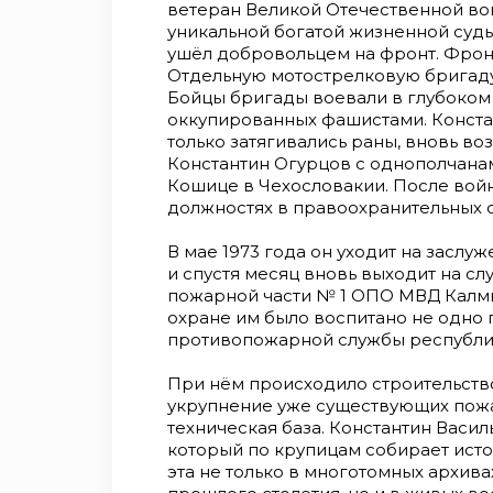
ветеран Великой Отечественной во
уникальной богатой жизненной суд
ушёл добровольцем на фронт. Фрон
Отдельную мотострелковую бригаду
Бойцы бригады воевали в глубоком 
оккупированных фашистами. Конста
только затягивались раны, вновь во
Константин Огурцов с однополчана
Кошице в Чехословакии. После вой
должностях в правоохранительных 
В мае 1973 года он уходит на заслу
и спустя месяц вновь выходит на сл
пожарной части № 1 ОПО МВД Калмы
охране им было воспитано не одно
противопожарной службы республи
При нём происходило строительств
укрупнение уже существующих пожа
техническая база. Константин Васил
который по крупицам собирает ист
эта не только в многотомных архив